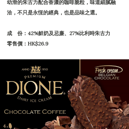
幼滑的朱古力配合香濃的咖啡脆粒，味道細膩融
洽，不只是永恆的經典，也是品味之選。
成 份：42%鮮奶及忌廉、27%比利時朱古力
零售價：HK$26.9