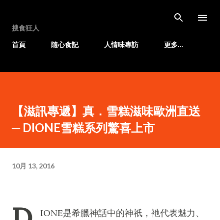
跳至主要內容
搜食狂人
首頁
隨心食記
人情味專訪
更多…
【滋訊專遞】真．雪糕滋味歐洲直送
─ DIONE雪糕系列驚喜上市
10月 13, 2016
D
IONE是希臘神話中的神祇，衪代表魅力、