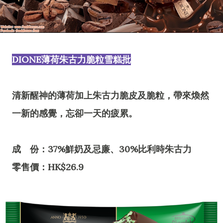
DIONE薄荷朱古力脆粒雪糕批
清新醒神的薄荷加上朱古力脆皮及脆粒，帶來煥然
一新的感覺，忘卻一天的疲累。
成 份：37%鮮奶及忌廉、30%比利時朱古力
零售價：HK$26.9