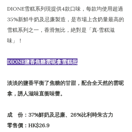
DIONE雪糕系列現提供4款口味，每款均使用超過
35%新鮮牛奶及忌廉製造，是市場上含奶量最高的
雪糕系列之一，香滑無比，絶對是「真‧雪糕滋
味」！
DIONE鹽香焦糖雲呢拿雪糕批
淡淡的鹽香平衡了焦糖的甘甜，配合全天然的雲呢
拿，誘人滋味直衝味蕾。
成 份：37%鮮奶及忌廉、26%比利時朱古力
零售價：HK$26.9