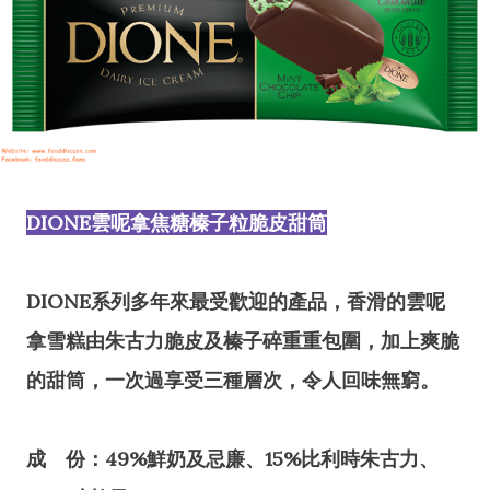
DIONE雲呢拿焦糖榛子粒脆皮甜筒
DIONE系列多年來最受歡迎的產品，香滑的雲呢
拿雪糕由朱古力脆皮及榛子碎重重包圍，加上爽脆
的甜筒，一次過享受三種層次，令人回味無窮。
成 份：49%鮮奶及忌廉、15%比利時朱古力、