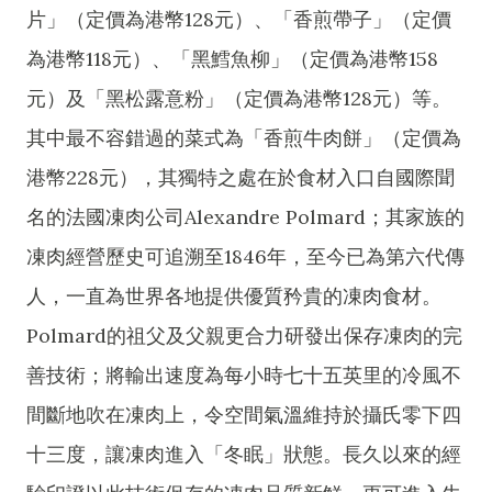
片」（定價為港幣128元）、「香煎帶子」（定價
為港幣118元）、「黑鱈魚柳」（定價為港幣158
元）及「黑松露意粉」（定價為港幣128元）等。
其中最不容錯過的菜式為「香煎牛肉餅」（定價為
港幣228元），其獨特之處在於食材入口自國際聞
名的法國凍肉公司Alexandre Polmard；其家族的
凍肉經營歷史可追溯至1846年，至今已為第六代傳
人，一直為世界各地提供優質矜貴的凍肉食材。
Polmard的祖父及父親更合力研發出保存凍肉的完
善技術；將輸出速度為每小時七十五英里的冷風不
間斷地吹在凍肉上，令空間氣溫維持於攝氏零下四
十三度，讓凍肉進入「冬眠」狀態。長久以來的經