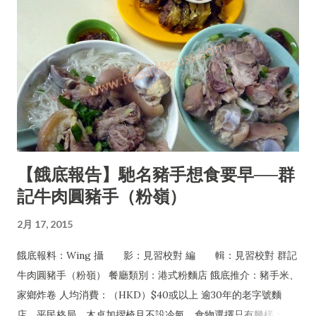
【餓底報告】馳名豬手想食要早──群
記牛肉圓豬手（粉嶺）
2月 17, 2015
餓底報料：Wing 攝 影：見習校對 編 輯：見習校對 群記
牛肉圓豬手（粉嶺） 餐廳類別：港式粉麵店 餓底推介：豬手米、
家鄉炸卷 人均消費：（HKD）$40或以上 逾30年的老字號麵
店，平民格局，木桌加摺椅且不設冷氣，食物選擇只有幾樣：豬