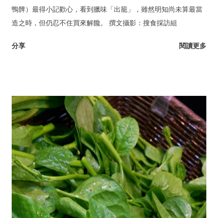
鴨髀）最得小記歡心，看到臘味「出籠」，雖然明知尚未算最當
造之時，但仍忍不住買來解饞。 撰文攝影：搜食採訪組
分享
閱讀更多