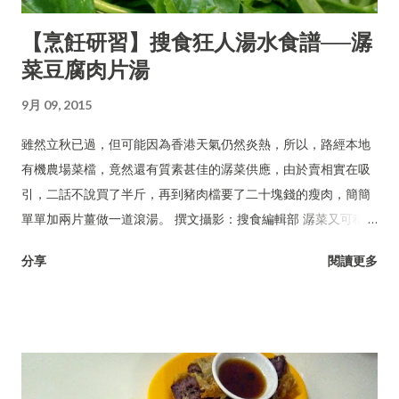
【烹飪研習】搜食狂人湯水食譜──潺
菜豆腐肉片湯
9月 09, 2015
雖然立秋已過，但可能因為香港天氣仍然炎熱，所以，路經本地
有機農場菜檔，竟然還有質素甚佳的潺菜供應，由於賣相實在吸
引，二話不說買了半斤，再到豬肉檔要了二十塊錢的瘦肉，簡簡
單單加兩片薑做一道滾湯。 撰文攝影：搜食編輯部 潺菜又可稱木
耳菜、落葵、豆腐菜、藤菜。
分享
閱讀更多