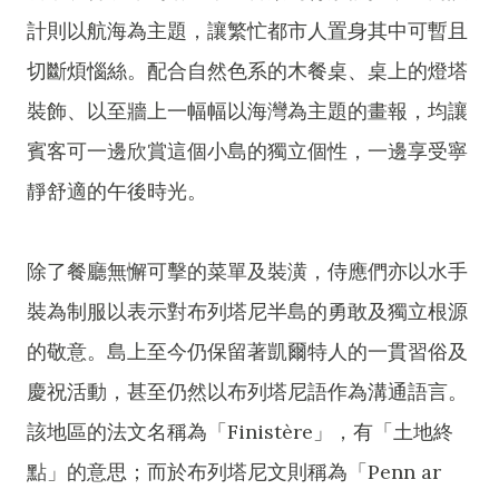
計則以航海為主題，讓繁忙都市人置身其中可暫且
切斷煩惱絲。配合自然色系的木餐桌、桌上的燈塔
裝飾、以至牆上一幅幅以海灣為主題的畫報，均讓
賓客可一邊欣賞這個小島的獨立個性，一邊享受寧
靜舒適的午後時光。
除了餐廳無懈可擊的菜單及裝潢，侍應們亦以水手
裝為制服以表示對布列塔尼半島的勇敢及獨立根源
的敬意。島上至今仍保留著凱爾特人的一貫習俗及
慶祝活動，甚至仍然以布列塔尼語作為溝通語言。
該地區的法文名稱為「Finistère」，有「土地終
點」的意思；而於布列塔尼文則稱為「Penn ar