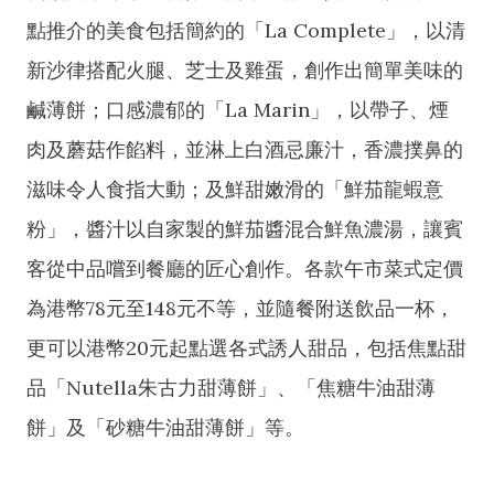
點推介的美食包括簡約的「La Complete」，以清
新沙律搭配火腿、芝士及雞蛋，創作出簡單美味的
鹹薄餅；口感濃郁的「La Marin」，以帶子、煙
肉及蘑菇作餡料，並淋上白酒忌廉汁，香濃撲鼻的
滋味令人食指大動；及鮮甜嫩滑的「鮮茄龍蝦意
粉」，醬汁以自家製的鮮茄醬混合鮮魚濃湯，讓賓
客從中品嚐到餐廳的匠心創作。各款午市菜式定價
為港幣78元至148元不等，並隨餐附送飲品一杯，
更可以港幣20元起點選各式誘人甜品，包括焦點甜
品「Nutella朱古力甜薄餅」、「焦糖牛油甜薄
餅」及「砂糖牛油甜薄餅」等。