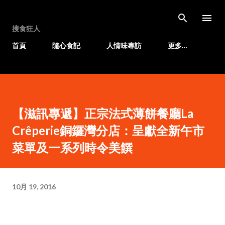
跳至主要內容
搜食狂人
首頁
隨心食記
人情味專訪
更多…
【滋訊專遞】正宗法式薄餅餐廳La
Crêperie銅鑼灣分店：呈獻全新午市
菜單及一系列時令美饌
10月 19, 2016