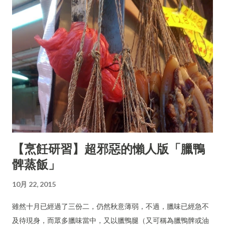
【烹飪研習】超邪惡的懶人版「臘鴨
髀蒸飯」
10月 22, 2015
雖然十月已經過了三份二，仍然秋意薄弱，不過，臘味已經急不
及待現身，而眾多臘味當中，又以臘鴨腿（又可稱為臘鴨髀或油