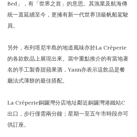
Bed」，有「世界之首」的意思。其漁業及航海傳
統一直延續至今，更擁有新一代世界頂級帆船駕駛
員。
另外，布列塔尼半島的地道風味亦於La Crêperie
的各款飲品上展現出來。當中重點推介的有當地著
名的手工製香甜蘋果酒，Yann亦表示這飲品是餐
廳法式薄餅的最佳搭配。
La Crêperie銅鑼灣分店地址鄰近銅鑼灣港鐵站C
出口，步行僅需兩分鐘；星期一至五午市時段亦可
供訂座。