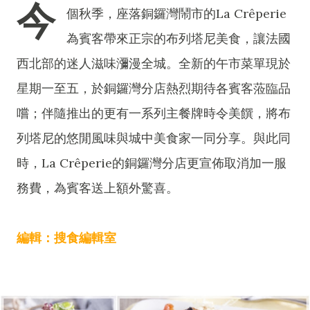
今
個秋季，座落銅鑼灣鬧市的La Crêperie
為賓客帶來正宗的布列塔尼美食，讓法國
西北部的迷人滋味瀰漫全城。全新的午市菜單現於
星期一至五，於銅鑼灣分店熱烈期待各賓客蒞臨品
嚐；伴隨推出的更有一系列主餐牌時令美饌，將布
列塔尼的悠閒風味與城中美食家一同分享。與此同
時，La Crêperie的銅鑼灣分店更宣佈取消加一服
務費，為賓客送上額外驚喜。
編輯：搜食編輯室