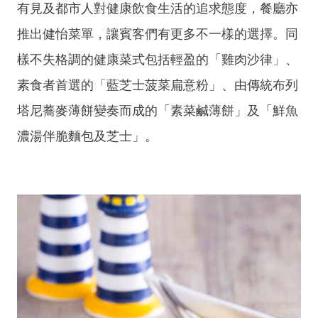
有見及都市人對健康飲食生活的追求態度，餐廳亦
推出健怡菜單，讓賓客們有更多不一樣的選擇。同
樣不失格調的健康菜式包括輕盈的「雞肉沙律」、
素食者首選的「藍芝士菠菜扁意粉」、由傳統布列
塔尼蕎麥薄餅變奏而成的「素菜鹹薄餅」及「鮮魚
濃湯伴脆麵包及芝士」。