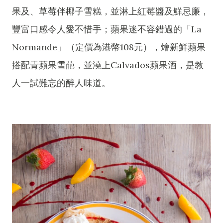
果及、草莓伴椰子雪糕，並淋上紅莓醬及鮮忌廉，
豐富口感令人愛不惜手；蘋果迷不容錯過的「La
Normande」（定價為港幣108元），燴新鮮蘋果
搭配青蘋果雪葩，並澆上Calvados蘋果酒，是教
人一試難忘的醉人味道。