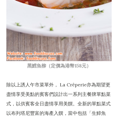
黑鱈魚柳（定價為港幣158元）
除以上誘人午市菜單外， La Crêperie亦為期望更
盡情享受美點的賓客們設計出一系列主餐牌單點菜
式，以供賓客全日盡情享用美饌。全新的單點菜式
以布列塔尼豐富的海產入饌，當中包括「生鱆魚