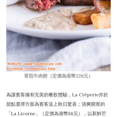
香煎牛肉餅（定價為港幣228元）
為讓賓客擁有完美的餐飲體驗，La Crêperie亦於
甜點選擇方面為賓客送上秋日驚喜；清爽開胃的
「La Licorne」（定價為港幣88元），以新鮮芒