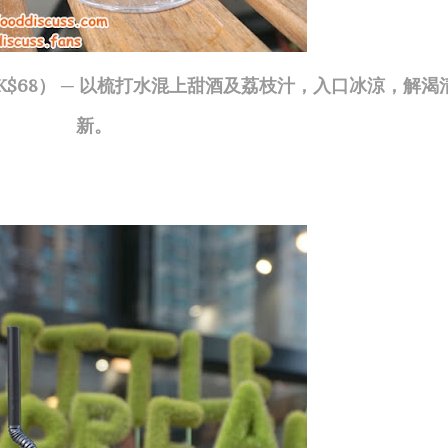
（HK$68） ─ 以梳打水混上甜酒及荔枝汁，入口冰涼，解渴
新。