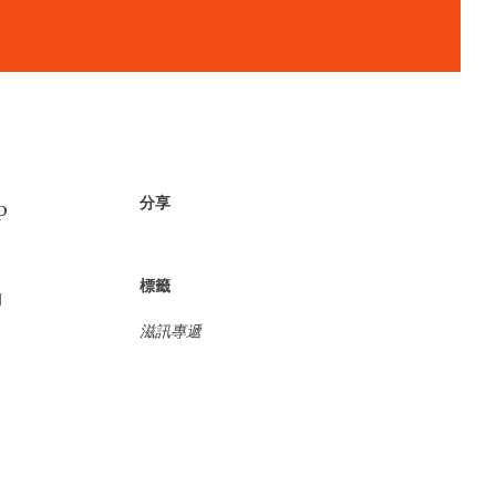
分享
p
標籤
動
滋訊專遞