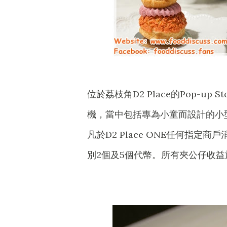
位於荔枝角D2 Place的Pop-u
機，當中包括專為小童而設計的小
凡於D2 Place ONE任何指定商
別2個及5個代幣。所有夾公仔收