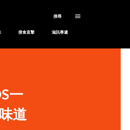
搜尋
味
搜食直擊
滋訊專遞
DS一
味道