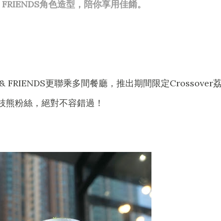
 & FRIENDS角色造型，陪你享用佳餚。
 FRIENDS更聯乘多間餐廳，推出期間限定Crossover
枝熊粉絲，絕對不容錯過！