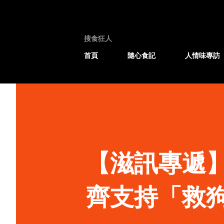
搜食狂人
首頁
隨心食記
人情味專訪
【滋訊專遞】和L
齊支持「救