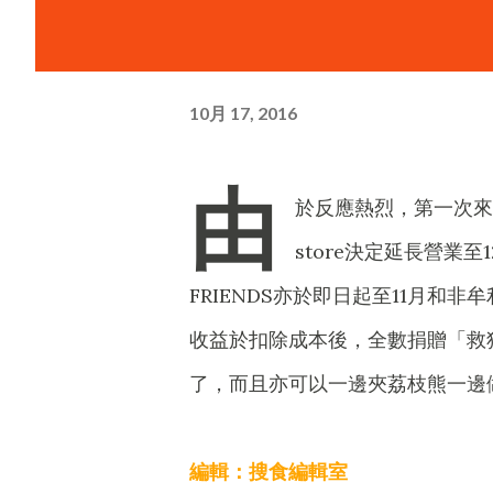
10月 17, 2016
由
於反應熱烈，第一次來到香
store決定延長營業至
FRIENDS亦於即日起至11月和非牟
收益於扣除成本後，全數捐贈「救狗
了，而且亦可以一邊夾荔枝熊一邊
編輯：搜食編輯室