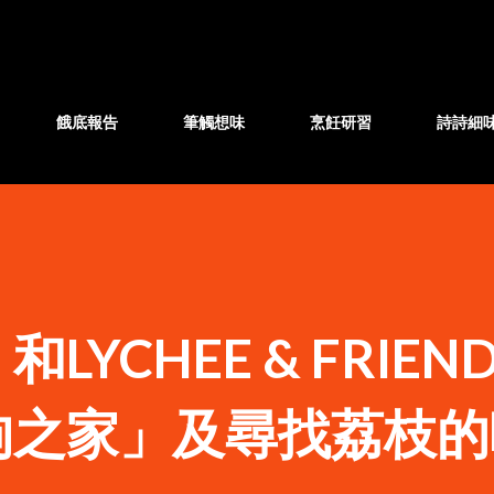
跳至主要內容
餓底報告
筆觸想味
烹飪研習
詩詩細
YCHEE & FRIEN
狗之家」及尋找荔枝的