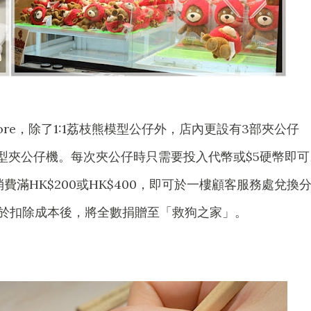
p Store，除了1:1荔枝熊模型公仔外，店內更設有3部夾公仔
型夾公仔機。每次夾公仔時只需要投入代幣或$5硬幣即可
戶消費滿HK$200或HK$400，即可於一樓顧客服務處兌換
益於扣除成本後，將全數捐贈至「救狗之家」。