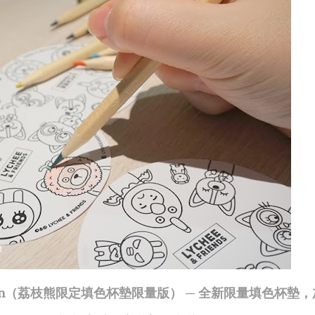
l Edition（荔枝熊限定填色杯墊限量版） ─ 全新限量填色杯墊