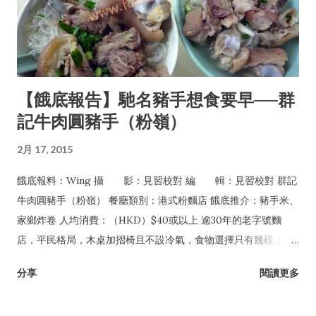
【餓底報告】馳名豬手想食要早──群
記牛肉圓豬手（粉嶺）
2月 17, 2015
餓底報料：Wing 攝 影：見習校對 編 輯：見習校對 群記
牛肉圓豬手（粉嶺） 餐廳類別：港式粉麵店 餓底推介：豬手米、
家鄉炸卷 人均消費：（HKD）$40或以上 逾30年的老字號麵
店，平民格局，木桌加摺椅且不設冷氣，食物選擇只有幾樣：豬
手、牛丸及牛腩，可配粉麵或淨食，還有油菜及每日限量供應的
分享
閱讀更多
家鄉炸卷。但無論一年四季皆經常爆場，甚至吸引許多名人紅星
專程到訪，如遇爆滿必須自行站在食客後面等位，任何人皆無特