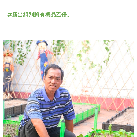
#勝出組別將有禮品乙份。