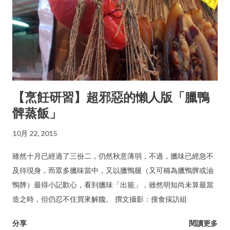
【烹飪研習】超邪惡的懶人版「臘鴨
髀蒸飯」
10月 22, 2015
雖然十月已經過了三份二，仍然秋意薄弱，不過，臘味已經急不
及待現身，而眾多臘味當中，又以臘鴨腿（又可稱為臘鴨髀或油
鴨髀）最得小記歡心，看到臘味「出籠」，雖然明知尚未算最當
造之時，但仍忍不住買來解饞。 撰文攝影：搜食採訪組
分享
閱讀更多