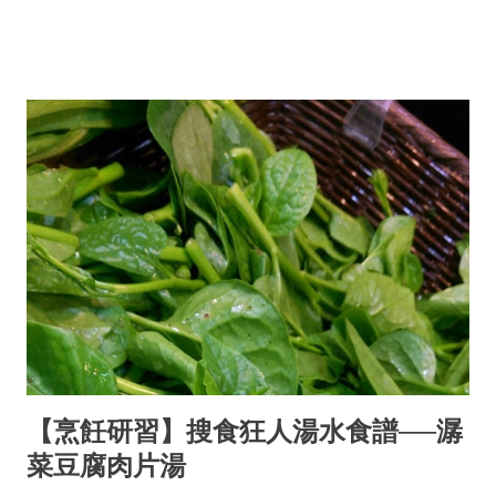
【烹飪研習】搜食狂人湯水食譜──潺
菜豆腐肉片湯