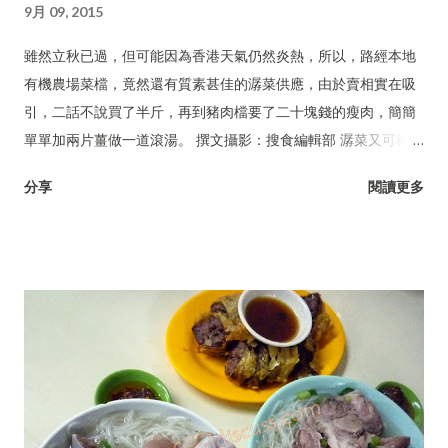
9月 09, 2015
雖然立秋已過，但可能因為香港天氣仍然炎熱，所以，路經本地
有機農場菜檔，竟然還有質素甚佳的潺菜供應，由於賣相實在吸
引，二話不說買了半斤，再到豬肉檔要了二十塊錢的瘦肉，簡簡
單單加兩片薑做一道滾湯。 撰文攝影：搜食編輯部 潺菜又可稱木
耳菜、落葵、豆腐菜、藤菜。
分享
閱讀更多