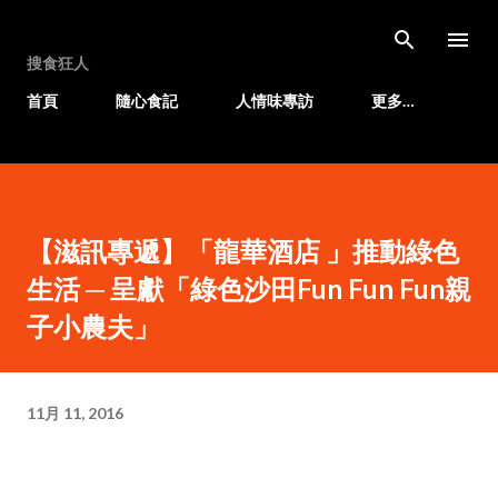
跳至主要內容
搜食狂人
首頁
隨心食記
人情味專訪
更多…
【滋訊專遞】「龍華酒店 」推動綠色
生活 ─ 呈獻「綠色沙田Fun Fun Fun親
子小農夫」
11月 11, 2016