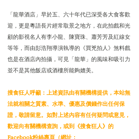
「龍華酒店」早於五、六十年代已深受各大食客歡
迎，更是粵語長片經常取景之地方，在此拍戲和光
顧的影視名人有李小龍、陳寶珠、蕭芳芳及紅線女
等等，而由彭浩翔導演執導的《買兇拍人》煞料戲
也是在酒店內拍攝，可見「龍華」的風味和吸引力
並不是其他飯店或酒樓所能夠媲美。
搜食狂人呼籲：上述資訊由有關機構提供，本站無
法就相關之質素、水準、優惠及價錢作出任何保
證，敬請留意。如對上述內容有任何疑問或意見，
歡迎向有關機構查詢，或到《搜食狂人》的
Facebook粉絲專頁（網址：