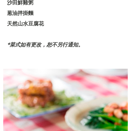
沙田鮮雞粥
葱油拌掛麵
天然山水豆腐花
*菜式如有更改，恕不另行通知。