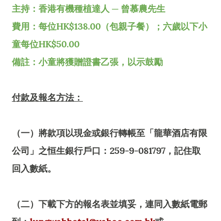
主持：香港有機種植達人 ─ 曾慕農先生
費用：每位HK$138.00（包親子餐）；六歲以下小
童每位HK$50.00
備註：小童將獲贈證書乙張，以示鼓勵
付款及報名方法：
（一）將款項以現金或銀行轉帳至「龍華酒店有限
公司」之恒生銀行戶口：259-9-081797，記住取
回入數紙。
（二）下載下方的報名表並填妥，連同入數紙電郵