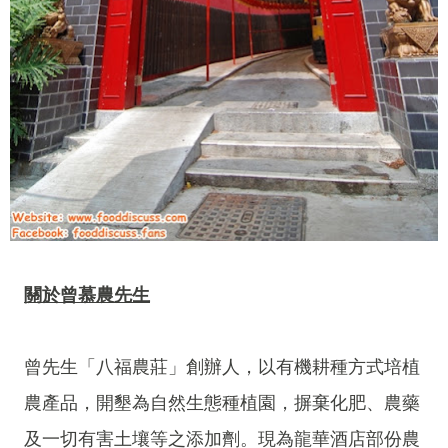
關於曾慕農先生
曾先生「八福農莊」創辦人，以有機耕種方式培植
農產品，開墾為自然生態種植園，摒棄化肥、農藥
及一切有害土壤等之添加劑。現為龍華酒店部份農