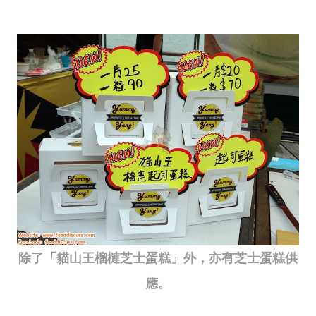
除了「貓山王榴槤芝士蛋糕」外，亦有芝士蛋糕供
應。