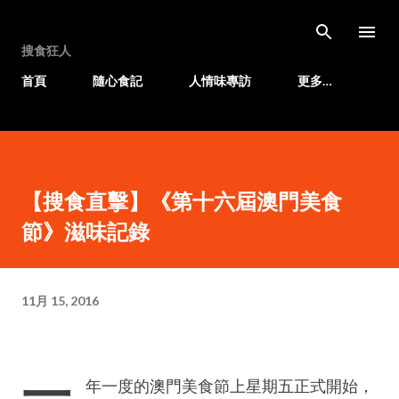
跳至主要內容
搜食狂人
首頁
隨心食記
人情味專訪
更多…
【搜食直擊】《第十六屆澳門美食
節》滋味記錄
11月 15, 2016
一
年一度的澳門美食節上星期五正式開始，