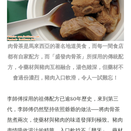
肉骨茶是馬來西亞的著名地道美食，而每一間食店
都有自家配方，而「盛發肉骨茶」所採用的傳統配
方，令藥材與豬肉互相融合，湯色雖深，但藥材不
會過份濃烈，豬肉入口軟滑，令人一試難忘！
李師傅採用的祖傳配方已逾80年歷史，來到第三
代，李師傅仍然堅持依照爺爺的做法──將肉骨茶
熬煮兩次，使藥材與豬肉的味道發揮到極致。豬肉
盡情吸收湯汁的精華，入口軟腍不「黐牙」，藥材