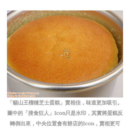
「貓山王榴槤芝士蛋糕」賣相佳，味道更加吸引。
圖中的「搜食狂人」Icon只是水印，其實將蛋糕反
轉倒出來，中央位置會有餅店的Icon，賣相更可