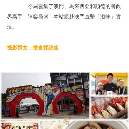
今屆雲集了澳門、馬來西亞和順德的餐飲
界高手，陣容鼎盛，本站親赴澳門直擊「滋味」實
況。
攝影撰文：搜食採訪組