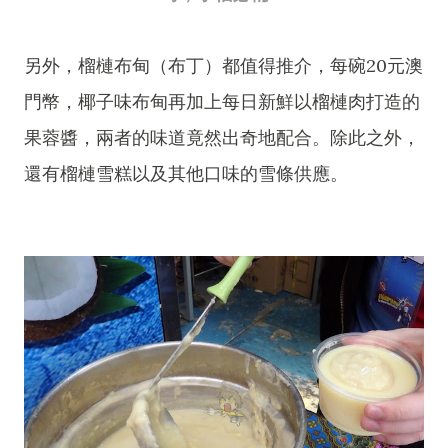
另外，榴槤布甸（布丁）都值得推介，每碗20元澳
門幣，椰子味布甸再加上每日新鮮以榴槤肉打造的
果蓉醬，兩者的味道竟然出奇地配合。除此之外，
還有榴槤雪糕以及其他口味的雪條供應。