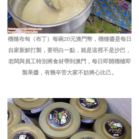
榴槤布甸（布丁）每碗20元澳門幣，榴槤醬是每日
自家新鮮打製，要明白一點，就是這裡不是沙巴，
老闆與員工特別將食材帶到澳門，每日即開榴槤即
製果醬，有幾辛苦大家不妨將心比己。