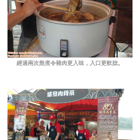
經過兩次熬煮令豬肉更入味，入口更軟腍。