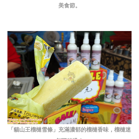
美食節。
「貓山王榴槤雪條」充滿濃郁的榴槤香味，榴槤迷