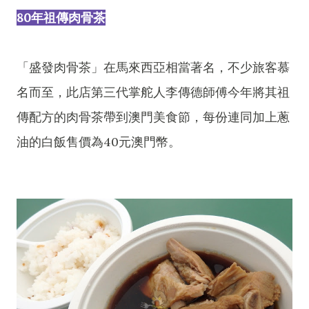
80年祖傳肉骨茶
「盛發肉骨茶」在馬來西亞相當著名，不少旅客慕
名而至，此店第三代掌舵人李傳德師傅今年將其祖
傳配方的肉骨茶帶到澳門美食節，每份連同加上蔥
油的白飯售價為40元澳門幣。