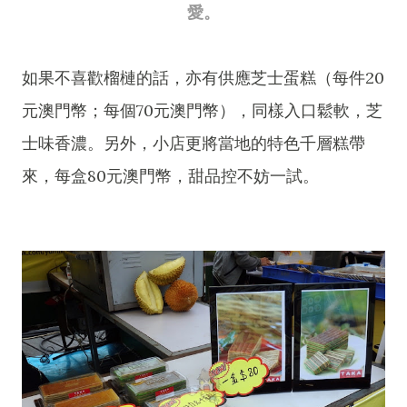
愛。
如果不喜歡榴槤的話，亦有供應芝士蛋糕（每件20
元澳門幣；每個70元澳門幣），同樣入口鬆軟，芝
士味香濃。另外，小店更將當地的特色千層糕帶
來，每盒80元澳門幣，甜品控不妨一試。