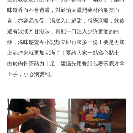
味道香而不會過濃，對於怕太濃烈藥材的朋友而
言，亦容易接受。湯底入口鮮甜，感覺潤喉，飲後
還有淡淡回甘滋味，再配一口注入少許蔥油的白
飯，滋味感覺令小記想立即再來多一份！要是再加
上油炸鬼就更加完滿了！要給大家一點窩心貼士：
由於肉骨茶熱力十足，建議先用餐紙包著碗底才拿
上手，小心別燙到。