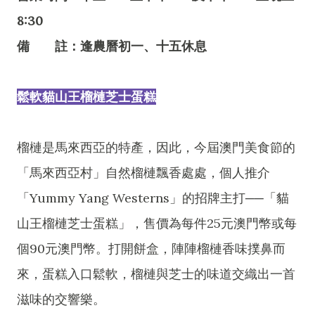
8:30
備 註：逢農曆初一、十五休息
鬆軟貓山王榴槤芝士蛋糕
榴槤是馬來西亞的特產，因此，今屆澳門美食節的
「馬來西亞村」自然榴槤飄香處處，個人推介
「Yummy Yang Westerns」的招牌主打──「貓
山王榴槤芝士蛋糕」，售價為每件25元澳門幣或每
個90元澳門幣。打開餅盒，陣陣榴槤香味撲鼻而
來，蛋糕入口鬆軟，榴槤與芝士的味道交織出一首
滋味的交響樂。