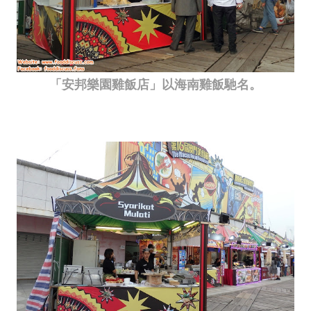
「安邦樂園雞飯店」以海南雞飯馳名。