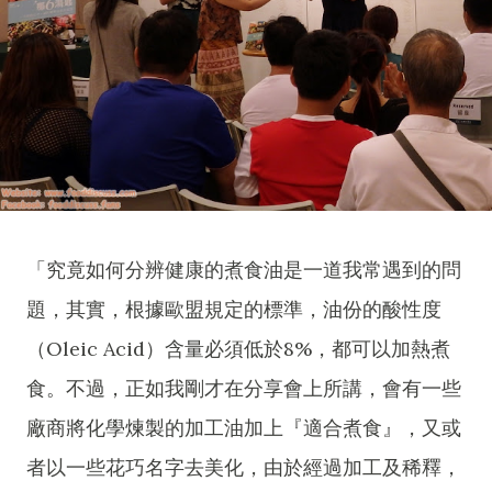
「究竟如何分辨健康的煮食油是一道我常遇到的問
題，其實，根據歐盟規定的標準，油份的酸性度
（Oleic Acid）含量必須低於8%，都可以加熱煮
食。不過，正如我剛才在分享會上所講，會有一些
廠商將化學煉製的加工油加上『適合煮食』，又或
者以一些花巧名字去美化，由於經過加工及稀釋，