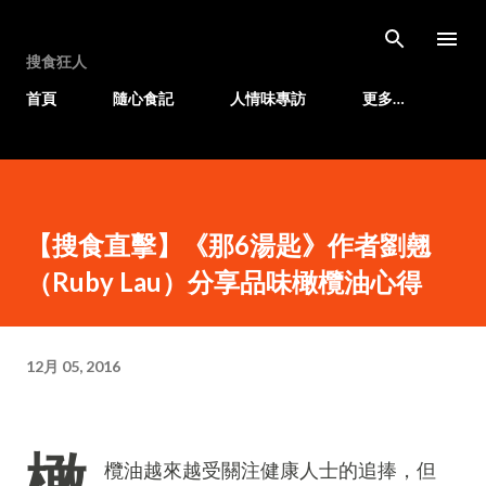
跳至主要內容
搜食狂人
首頁
隨心食記
人情味專訪
更多…
【搜食直擊】《那6湯匙》作者劉翹
（Ruby Lau）分享品味橄欖油心得
12月 05, 2016
橄
欖油越來越受關注健康人士的追捧，但