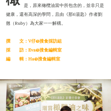
是，原來橄欖油當中所包含的，並非只是
健康，還有高深的學問，且由《那6湯匙》作者劉
翹（Ruby）為大家一一解構。
撰 文：V仔@搜食採訪組
採 訪：Eva@搜食編輯室
編 輯：Ha@搜食編輯室