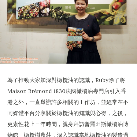
為了推動大家加深對橄欖油的認識，Ruby除了將
Maison Brémond 1830法國橄欖油專門店引入香
港之外，一直舉辦許多相關的工作坊，並經常在不
同媒體平台分享關於橄欖油的知識與心得，之後，
更索性花上三年時間，親身拜訪普羅旺斯橄欖油博
物館、橄欖樹農莊，深入認識當地橄欖油的製造過