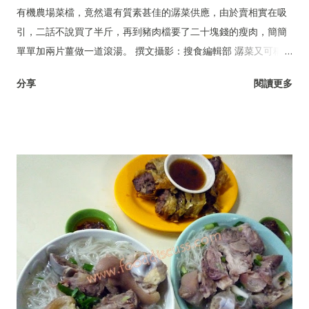
有機農場菜檔，竟然還有質素甚佳的潺菜供應，由於賣相實在吸
引，二話不說買了半斤，再到豬肉檔要了二十塊錢的瘦肉，簡簡
單單加兩片薑做一道滾湯。 撰文攝影：搜食編輯部 潺菜又可稱木
耳菜、落葵、豆腐菜、藤菜。
分享
閱讀更多