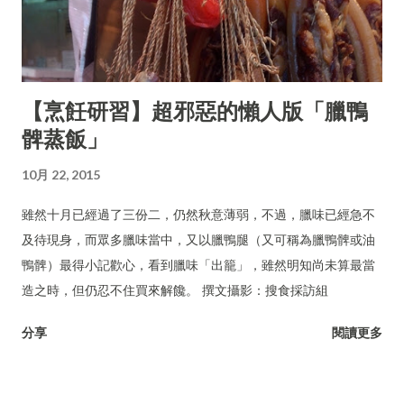
【烹飪研習】超邪惡的懶人版「臘鴨
髀蒸飯」
10月 22, 2015
雖然十月已經過了三份二，仍然秋意薄弱，不過，臘味已經急不
及待現身，而眾多臘味當中，又以臘鴨腿（又可稱為臘鴨髀或油
鴨髀）最得小記歡心，看到臘味「出籠」，雖然明知尚未算最當
造之時，但仍忍不住買來解饞。 撰文攝影：搜食採訪組
分享
閱讀更多