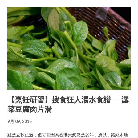
【烹飪研習】搜食狂人湯水食譜──潺
菜豆腐肉片湯
9月 09, 2015
雖然立秋已過，但可能因為香港天氣仍然炎熱，所以，路經本地