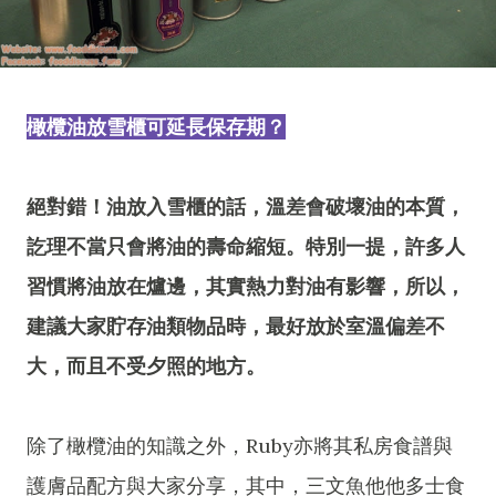
橄欖油放雪櫃可延長保存期？
絕對錯！油放入雪櫃的話，溫差會破壞油的本質，
訖理不當只會將油的壽命縮短。特別一提，許多人
習慣將油放在爐邊，其實熱力對油有影響，所以，
建議大家貯存油類物品時，最好放於室溫偏差不
大，而且不受夕照的地方。
除了橄欖油的知識之外，Ruby亦將其私房食譜與
護膚品配方與大家分享，其中，三文魚他他多士食