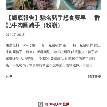
【餓底報告】馳名豬手想食要早──群
記牛肉圓豬手（粉嶺）
2月 17, 2015
餓底報料：Wing 攝 影：見習校對 編 輯：見習校對 群記
牛肉圓豬手（粉嶺） 餐廳類別：港式粉麵店 餓底推介：豬手米、
家鄉炸卷 人均消費：（HKD）$40或以上 逾30年的老字號麵
店，平民格局，木桌加摺椅且不設冷氣，食物選擇只有幾樣：豬
手、牛丸及牛腩，可配粉麵或淨食，還有油菜及每日限量供應的
分享
閱讀更多
家鄉炸卷。但無論一年四季皆經常爆場，甚至吸引許多名人紅星
專程到訪，如遇爆滿必須自行站在食客後面等位，任何人皆無特
權，是一間非常有性格的平民小店。
由 Blogger 提供