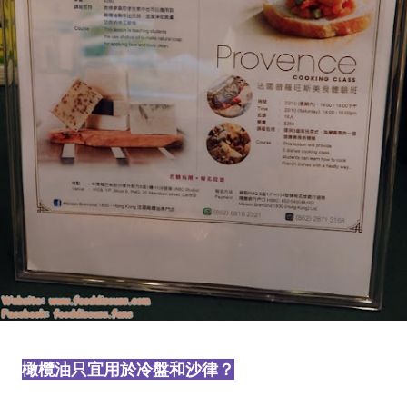
橄欖油只宜用於冷盤和沙律？