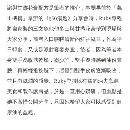
譜與甘盞花膏配方是筆者的推介，事關早前於「萬
里機構」舉辦的《那6湯匙》分享會時，Ruby專程
將自家製的三文魚他他多士與甘盞花膏帶到現場與
大家分享，前者入口啖啖清新的鮮香滋味，作為平
日輕食，又或是派對宴客亦宜；後者，因為筆者本
身雙手易敏感乾燥，塗少許，雙手即時感到油份豐
腴，再輕輕推按幾下，感覺到雙手皮膚逐漸吸收，
並且有滋潤的感覺。Ruby堅持以有益的油去烹調
美食和製作護膚品，於是一直用心鑽研，但重點是
她不吝惜公開分享，只因她希望大家可以感受到健
康油的益處。