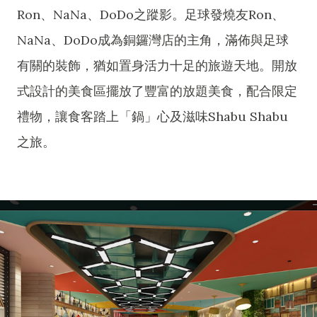
Ron、NaNa、DoDo之蹤影。足球發燒友Ron、
NaNa、DoDo成為銅鑼灣店的主角，滿佈與足球
有關的裝飾，猶如置身活力十足的旅遊天地。開放
式設計的美食區擺放了豐富的放題美食，配合限定
禮物，讓食客踏上「鍋」心及滋味Shabu Shabu
之旅。