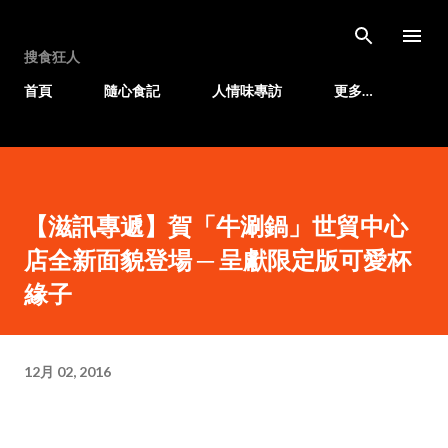
跳至主要內容
搜食狂人
首頁
隨心食記
人情味專訪
更多…
【滋訊專遞】賀「牛涮鍋」世貿中心
店全新面貌登場 ─ 呈獻限定版可愛杯
緣子
12月 02, 2016