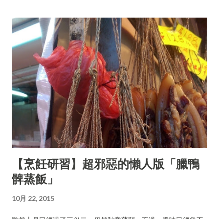
【烹飪研習】超邪惡的懶人版「臘鴨
髀蒸飯」
10月 22, 2015