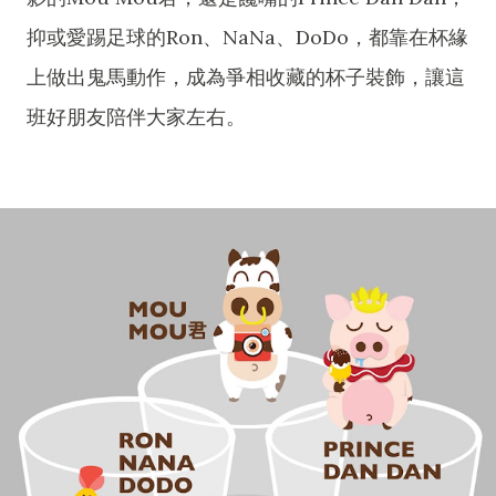
抑或愛踢足球的Ron、NaNa、DoDo，都靠在杯緣
上做出鬼馬動作，成為爭相收藏的杯子裝飾，讓這
班好朋友陪伴大家左右。