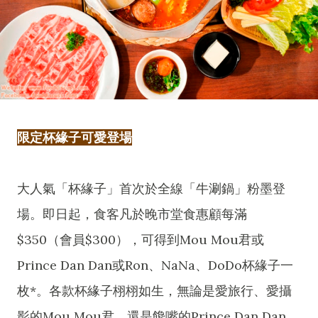
限定杯緣子可愛登場
大人氣「杯緣子」首次於全線「牛涮鍋」粉墨登
場。即日起，食客凡於晚市堂食惠顧每滿
$350（會員$300），可得到Mou Mou君或
Prince Dan Dan或Ron、NaNa、DoDo杯緣子一
枚*。各款杯緣子栩栩如生，無論是愛旅行、愛攝
影的Mou Mou君，還是饞嘴的Prince Dan Dan，