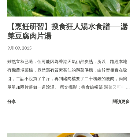
【烹飪研習】搜食狂人湯水食譜──潺
菜豆腐肉片湯
9月 09, 2015
雖然立秋已過，但可能因為香港天氣仍然炎熱，所以，路經本地
有機農場菜檔，竟然還有質素甚佳的潺菜供應，由於賣相實在吸
引，二話不說買了半斤，再到豬肉檔要了二十塊錢的瘦肉，簡簡
單單加兩片薑做一道滾湯。 撰文攝影：搜食編輯部 潺菜又可稱木
耳菜、落葵、豆腐菜、藤菜。
分享
閱讀更多