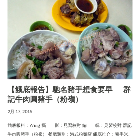
【餓底報告】馳名豬手想食要早──群
記牛肉圓豬手（粉嶺）
2月 17, 2015
餓底報料：Wing 攝 影：見習校對 編 輯：見習校對 群記
牛肉圓豬手（粉嶺） 餐廳類別：港式粉麵店 餓底推介：豬手米、