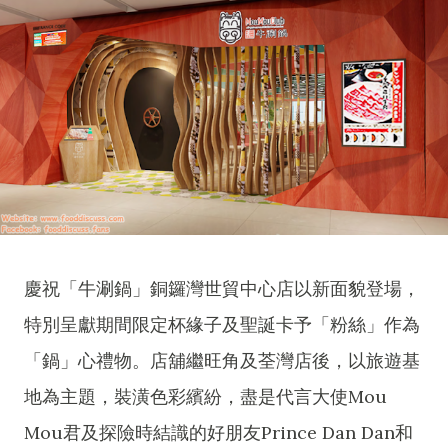
慶祝「牛涮鍋」銅鑼灣世貿中心店以新面貌登場，
特別呈獻期間限定杯緣子及聖誕卡予「粉絲」作為
「鍋」心禮物。店舖繼旺角及荃灣店後，以旅遊基
地為主題，裝潢色彩繽紛，盡是代言大使Mou
Mou君及探險時結識的好朋友Prince Dan Dan和