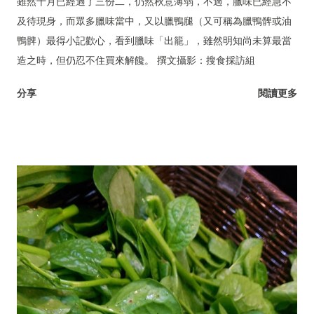
雖然十月已經過了三份二，仍然秋意薄弱，不過，臘味已經急不
及待現身，而眾多臘味當中，又以臘鴨腿（又可稱為臘鴨髀或油
鴨髀）最得小記歡心，看到臘味「出籠」，雖然明知尚未算最當
造之時，但仍忍不住買來解饞。 撰文攝影：搜食採訪組
分享
閱讀更多