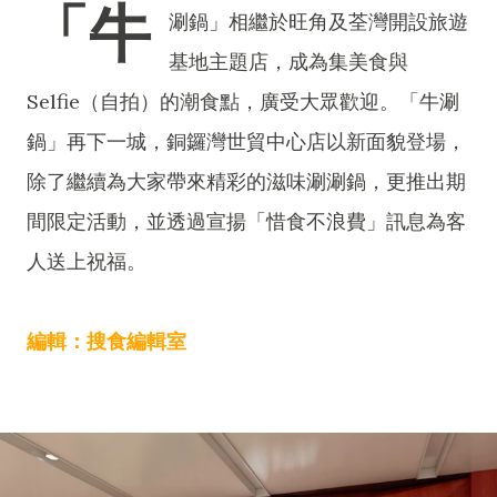
「牛
涮鍋」相繼於旺角及荃灣開設旅遊
基地主題店，成為集美食與
Selfie（自拍）的潮食點，廣受大眾歡迎。「牛涮
鍋」再下一城，銅鑼灣世貿中心店以新面貌登場，
除了繼續為大家帶來精彩的滋味涮涮鍋，更推出期
間限定活動，並透過宣揚「惜食不浪費」訊息為客
人送上祝福。
編輯：搜食編輯室