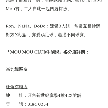
Mou君，二人自此一起四處探險。
Ron、NaNa、DoDo：連體3人組，常常互相抄襲
對方的說話，亦愛踢足球，贏過不同球賽。
「MOU MOU CLUB牛涮鍋」各分店詳情：
※九龍區※
旺角旗艦店
地 址：旺角新世紀廣場4樓423號舖
電 話：3184 0384