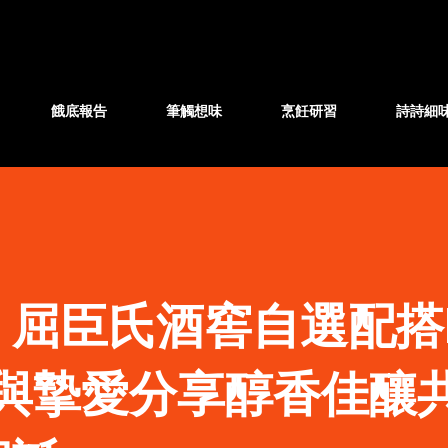
跳至主要內容
餓底報告
筆觸想味
烹飪研習
詩詩細
屈臣氏酒窖自選配搭M
H：與摯愛分享醇香佳釀