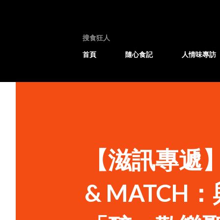
搜食狂人
首頁
隨心食記
人情味專訪
【滋訊專遞】
& MATC