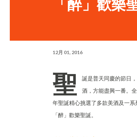
「醉」歡樂
12月 01, 2016
聖
誕是普天同慶的節日，
酒，方能盡興一番。全港
年聖誕精心挑選了多款美酒及一系
「醉」歡樂聖誕。