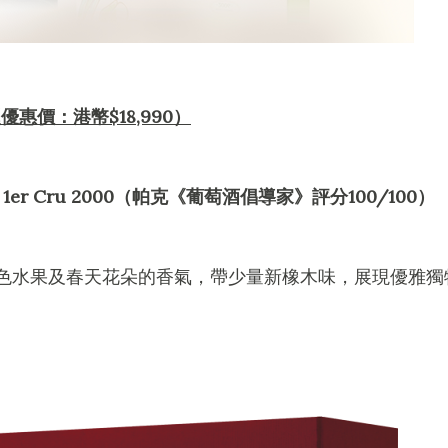
聖誕優惠價：港幣$18,990）
aux 1er Cru 2000（帕克《葡萄酒倡導家》評分100/100）
色水果及春天花朵的香氣，帶少量新橡木味，展現優雅獨