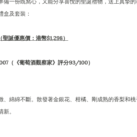
準備一份既窩心，又能分享喜悅的聖誕禮物，送上真摯的
禮盒及套裝：
ue禮盒（聖誕優惠價：港幣$1,298）
poque 2007（《葡萄酒觀察家》評分93/100）
緻、綿綿不斷。散發著金銀花、柑橘、剛成熟的香梨和桃
清新。