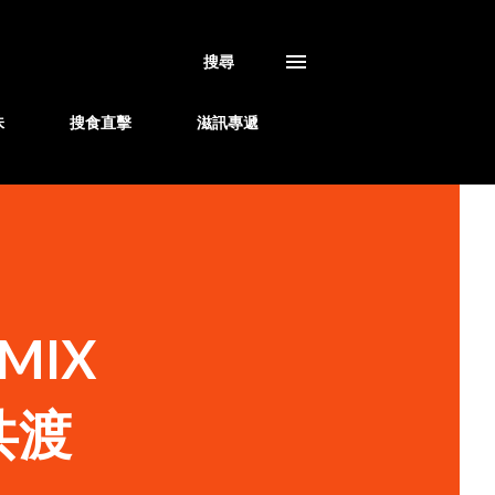
搜尋
味
搜食直擊
滋訊專遞
IX
共渡