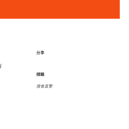
分享
有
標籤
搜食直擊