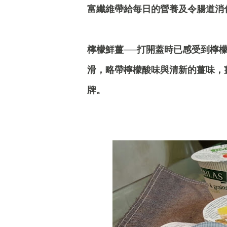
富纖維帶給每日的營養及令腸道消
檸檬鮮薑──打開蓋時已感受到檸
滑，略帶檸檬酸味與清新的薑味，
牌。