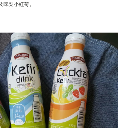
及啤梨小紅莓。