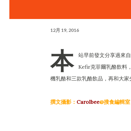
12月 19, 2016
本
站早前發文分享過來自立陶
Kefir克菲爾乳酪
機乳酪和三款乳酪飲品，再和大家
撰文攝影：
Carolbee
@搜食編輯室