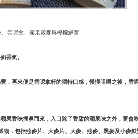
原味、雲呢拿、蘋果穀麥與檸檬鮮薑。
牛奶香氣。
感覺，再來便是雲呢拿籽的獨特口感，慢慢咀嚼之後，雲
的蘋果香味撲鼻而來，入口除了香甜的蘋果味之外，更會
穀物，包括燕麥片、大麥片、大麥、燕麥、黑麥及小麥麩