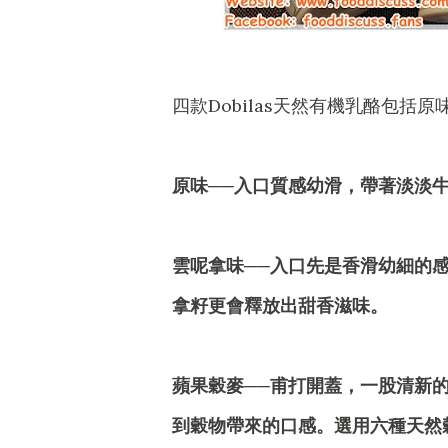
四款Dobilas天然有機乳酪包括
原味──入口質感幼滑，帶著淡淡
雲呢拿味──入口先是香滑幼細的
拿籽更會釋放出甜香滋味。
蘋果穀麥──甫打開蓋，一股清新
到穀物帶來的口感。選用六種天然