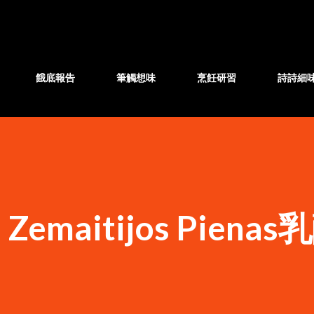
跳至主要內容
餓底報告
筆觸想味
烹飪研習
詩詩細
maitijos Pienas