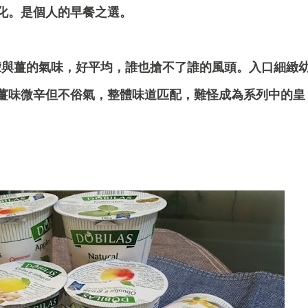
化。是個人的早餐之選。
檬與薑的氣味，好平均，誰也搶不了誰的風頭。入口細緻
薑味微辛但不俗氣，整體味道匹配，難怪成為系列中的皇