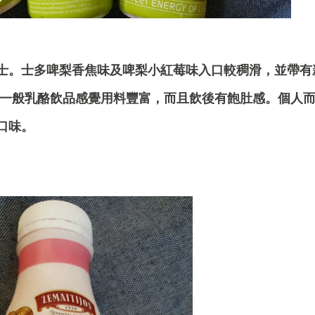
士。士多啤梨香焦味及啤梨小紅莓味入口較稠滑，並帶有
比一般乳酪飲品感覺用料豐富，而且飲後有飽肚感。個人
口味。