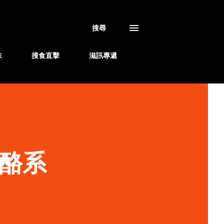
搜尋
味
搜食直擊
滋訊專遞
乳酪系