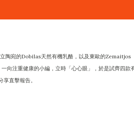
宛的Dobilas天然有機乳酪，以及東歐的Zemaitjos
飲料，一向注重健康的小編，立時「心心眼」，於是試齊四款
分享直擊報告。