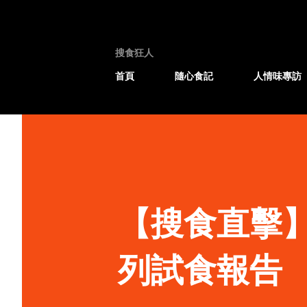
搜食狂人
首頁
隨心食記
人情味專訪
【搜食直擊】Ze
列試食報告