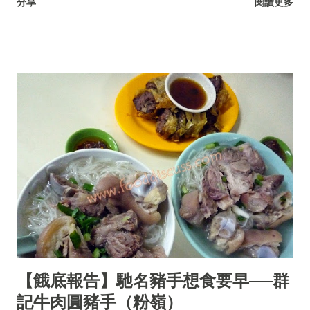
分享
閱讀更多
【餓底報告】馳名豬手想食要早──群
記牛肉圓豬手（粉嶺）