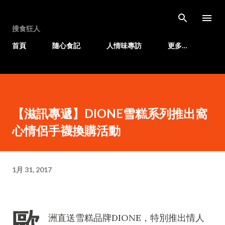
跳至主要內容
搜食狂人
首頁
隨心食記
人情味專訪
更多…
【滋訊專遞】DIONE雪糕系列推出窩
心情侶手襪換購活動
1月 31, 2017
歐
洲直送雪糕品牌DIONE，特別推出情人