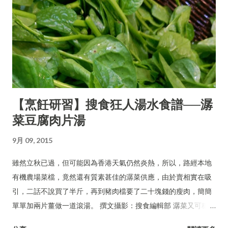
【烹飪研習】搜食狂人湯水食譜──潺
菜豆腐肉片湯
9月 09, 2015
雖然立秋已過，但可能因為香港天氣仍然炎熱，所以，路經本地
有機農場菜檔，竟然還有質素甚佳的潺菜供應，由於賣相實在吸
引，二話不說買了半斤，再到豬肉檔要了二十塊錢的瘦肉，簡簡
單單加兩片薑做一道滾湯。 撰文攝影：搜食編輯部 潺菜又可稱木
耳菜、落葵、豆腐菜、藤菜。