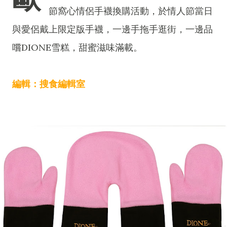
節窩心情侶手襪換購活動，於情人節當日
與愛侶戴上限定版手襪，一邊手拖手逛街，一邊品
嚐DIONE雪糕，甜蜜滋味滿載。
編輯：搜食編輯室