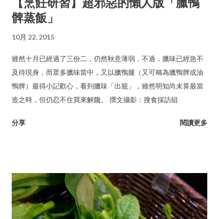
【烹飪研習】超邪惡的懶人版「臘鴨
髀蒸飯」
10月 22, 2015
雖然十月已經過了三份二，仍然秋意薄弱，不過，臘味已經急不
及待現身，而眾多臘味當中，又以臘鴨腿（又可稱為臘鴨髀或油
鴨髀）最得小記歡心，看到臘味「出籠」，雖然明知尚未算最當
造之時，但仍忍不住買來解饞。 撰文攝影：搜食採訪組
分享
閱讀更多