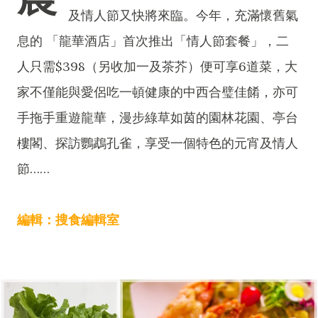
及情人節又快將來臨。今年，充滿懷舊氣
息的 「龍華酒店」首次推出「情人節套餐」，二
人只需$398（另收加一及茶芥）便可享6道菜，大
家不僅能與愛侶吃一頓健康的中西合璧佳餚，亦可
手拖手重遊龍華，漫步綠草如茵的園林花園、亭台
樓閣、探訪鸚鵡孔雀，享受一個特色的元宵及情人
節……
編輯：搜食編輯室