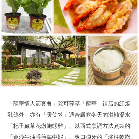
「龍華情人節套餐」除可尊享「龍華」鎮店的紅燒
乳鴿外，亦有「暖笠笠」適合嚴寒冬天的滋補湯水
「杞子蟲草花燉鮑螺雞」、以西式烹調方法煮製的
「金沙牛油香煎海中蝦」、爽口彈牙的「瑤柱乾撈