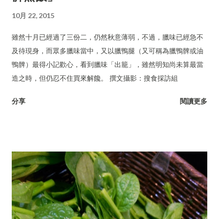
10月 22, 2015
雖然十月已經過了三份二，仍然秋意薄弱，不過，臘味已經急不
及待現身，而眾多臘味當中，又以臘鴨腿（又可稱為臘鴨髀或油
鴨髀）最得小記歡心，看到臘味「出籠」，雖然明知尚未算最當
造之時，但仍忍不住買來解饞。 撰文攝影：搜食採訪組
分享
閱讀更多