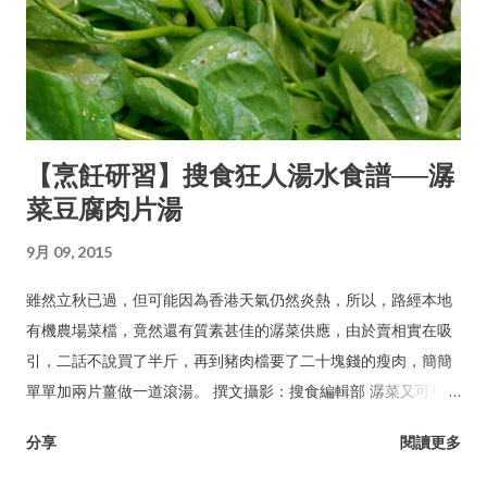
【烹飪研習】搜食狂人湯水食譜──潺
菜豆腐肉片湯
9月 09, 2015
雖然立秋已過，但可能因為香港天氣仍然炎熱，所以，路經本地
有機農場菜檔，竟然還有質素甚佳的潺菜供應，由於賣相實在吸
引，二話不說買了半斤，再到豬肉檔要了二十塊錢的瘦肉，簡簡
單單加兩片薑做一道滾湯。 撰文攝影：搜食編輯部 潺菜又可稱木
耳菜、落葵、豆腐菜、藤菜。
分享
閱讀更多