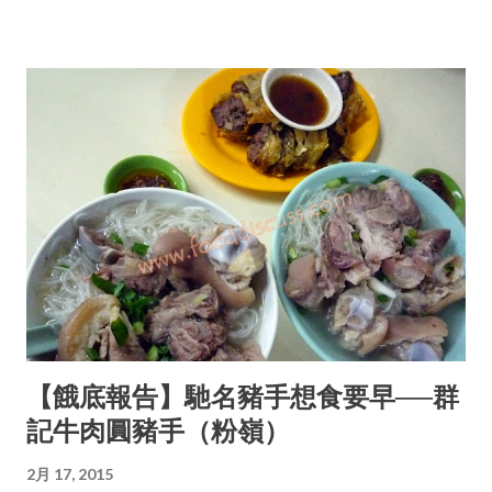
【餓底報告】馳名豬手想食要早──群
記牛肉圓豬手（粉嶺）
2月 17, 2015