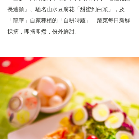
長遠麵」、馳名山水豆腐花「甜蜜到白頭」，及
「龍華」自家種植的「自耕時蔬」，蔬菜每日新鮮
採摘，即摘即煮，份外鮮甜。