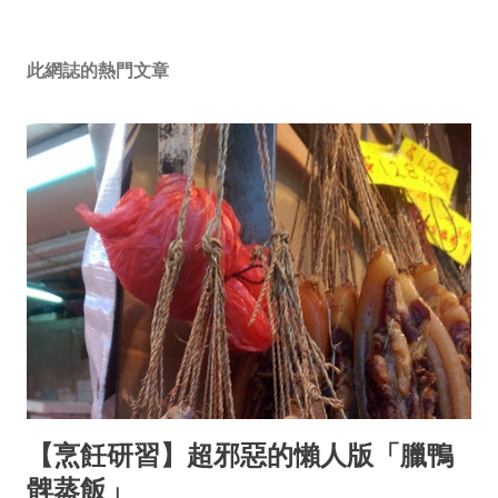
此網誌的熱門文章
【烹飪研習】超邪惡的懶人版「臘鴨
髀蒸飯」