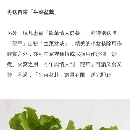
再送自耕「生菜盆栽」
另外，現凡惠顧「龍華情人節餐」，亦特別送贈
「龍華」自耕「生菜盆栽」，精美的小盆栽除可作
觀賞之外，亦可在家裡種植或採摘用作沙律、炒
煮、火窩之用，今年與情人到「龍華」可謂又食又
拎。不過，「生菜盆栽」數量有限，送完即止。