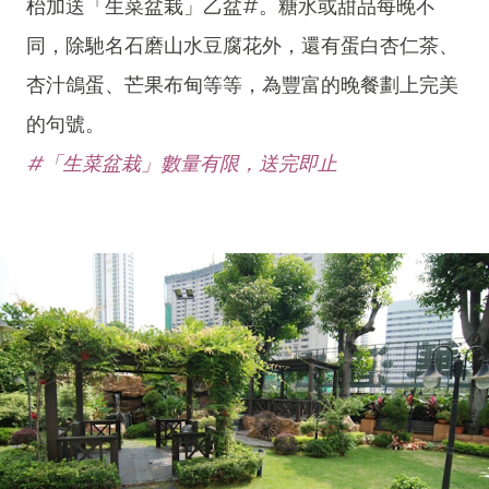
枱加送「生菜盆栽」乙盆#。糖水或甜品每晚不
同，除馳名石磨山水豆腐花外，還有蛋白杏仁茶、
杏汁鴿蛋、芒果布甸等等，為豐富的晚餐劃上完美
的句號。
#「生菜盆栽」數量有限，送完即止