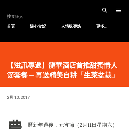
跳至主要內容
搜食狂人
首頁
隨心食記
人情味專訪
更多…
【滋訊專遞】龍華酒店首推甜蜜情人
節套餐 ─ 再送精美自耕「生菜盆栽」
2月 10, 2017
農
曆新年過後，元宵節（2月11日星期六）