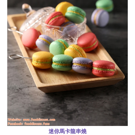
迷你馬卡龍串燒