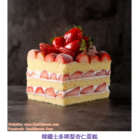
韓國士多啤梨杏仁蛋糕