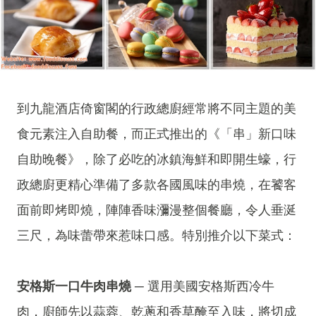
到九龍酒店倚窗閣的行政總廚經常將不同主題的美
食元素注入自助餐，而正式推出的《「串」新口味
自助晚餐》，除了必吃的冰鎮海鮮和即開生蠔，行
政總廚更精心準備了多款各國風味的串燒，在饕客
面前即烤即燒，陣陣香味瀰漫整個餐廳，令人垂涎
三尺，為味蕾帶來惹味口感。特別推介以下菜式：
安格斯一口牛肉串燒
─ 選用美國安格斯西冷牛
肉，廚師先以蒜蓉、乾蔥和香草醃至入味，將切成