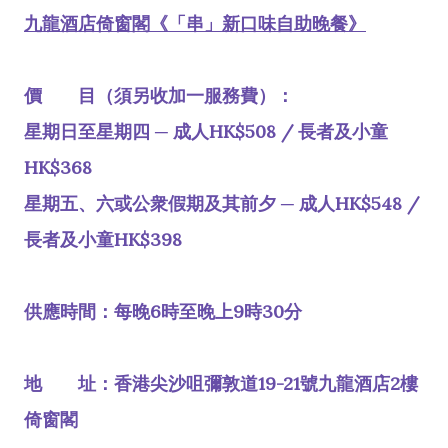
九龍酒店倚窗閣《「串」新口味自助晚餐》
價 目（須另收加一服務費）：
星期日至星期四 ─ 成人HK$508 / 長者及小童
HK$368
星期五、六或公衆假期及其前夕 ─ 成人HK$548 /
長者及小童HK$398
供應時間：每晚6時至晚上9時30分
地 址：香港尖沙咀彌敦道19-21號九龍酒店2樓
倚窗閣