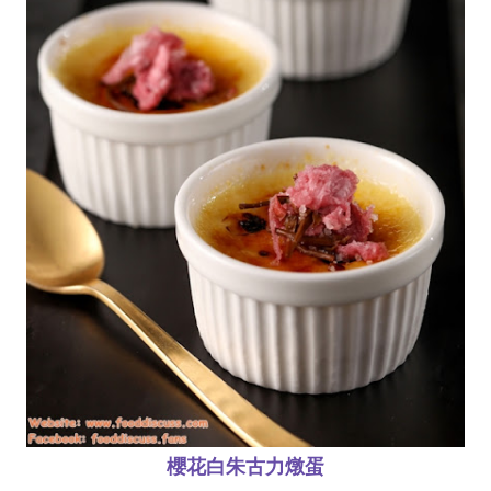
櫻花白朱古力燉蛋