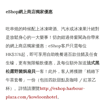
eShop網上商店獨家優惠
吃串燒的時候配上冰凍啤酒、汽水或冰凍果汁絕對
是放鬆身心的一大樂事！切勿錯過倚窗閣為你帶來
的網上商店獨家優惠：eShop客戶只需每位
HK$378起，即可享用自助晩餐過百款佳餚及任食
生蠔，更有無限暢飲優惠，及每位額外加送
法式黑
松露野菌焗扇貝
一客！此外，客人將獲贈「精緻下
午茶套餐」一份（包括四款甜點及咖啡 / 紅茶乙
杯）。詳情請瀏覽
http://eshop.harbour-
plaza.com/kowloonhotel
。