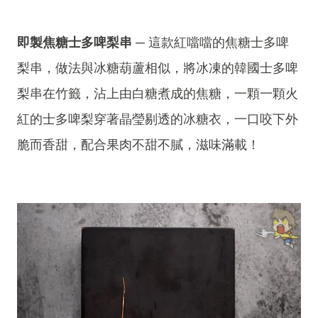
即製焦糖士多啤梨串
─ 這款紅噹噹的焦糖士多啤
梨串，做法與冰糖葫蘆相似，將冰凍的韓國士多啤
梨串在竹籤，沾上由白糖煮成的焦糖，一顆一顆火
紅的士多啤梨穿著晶瑩剔透的冰糖衣，一口咬下外
脆而香甜，配合果肉不甜不膩，滋味滿載！