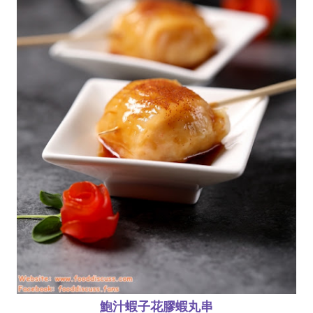
鮑汁蝦子花膠蝦丸串