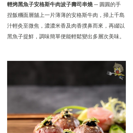
輕烤黑魚子安格斯牛肉波子壽司串燒
─ 圓圓的手
捏飯糰面層舖上一片薄薄的安格斯牛肉，掃上千島
汁輕灸至微焦，濃濃米香及肉香撲鼻而來，再綴以
黑魚子提鮮，調味簡單便能輕鬆變出多層次美味。