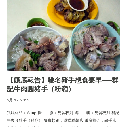
【餓底報告】馳名豬手想食要早──群
記牛肉圓豬手（粉嶺）
2月 17, 2015
餓底報料：Wing 攝 影：見習校對 編 輯：見習校對 群記
牛肉圓豬手（粉嶺） 餐廳類別：港式粉麵店 餓底推介：豬手米、