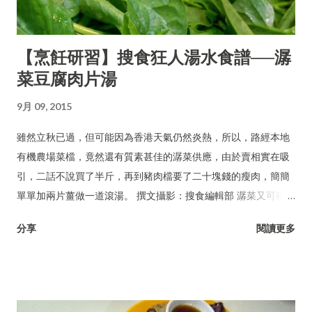
【烹飪研習】搜食狂人湯水食譜──潺
菜豆腐肉片湯
9月 09, 2015
雖然立秋已過，但可能因為香港天氣仍然炎熱，所以，路經本地
有機農場菜檔，竟然還有質素甚佳的潺菜供應，由於賣相實在吸
引，二話不說買了半斤，再到豬肉檔要了二十塊錢的瘦肉，簡簡
單單加兩片薑做一道滾湯。 撰文攝影：搜食編輯部 潺菜又可稱木
耳菜、落葵、豆腐菜、藤菜。
分享
閱讀更多