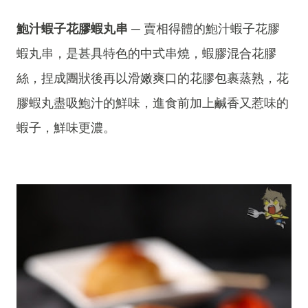
鮑汁蝦子花膠蝦丸串
─ 賣相得體的鮑汁蝦子花膠
蝦丸串，是甚具特色的中式串燒，蝦膠混合花膠
絲，捏成團狀後再以滑嫩爽口的花膠包裹蒸熟，花
膠蝦丸盡吸鮑汁的鮮味，進食前加上鹹香又惹味的
蝦子，鮮味更濃。