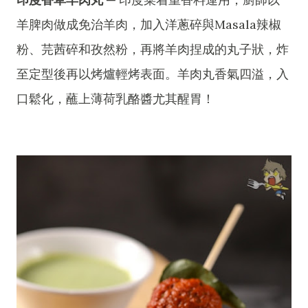
羊脾肉做成免治羊肉，加入洋蔥碎與Masala辣椒
粉、芫茜碎和孜然粉，再將羊肉捏成的丸子狀，炸
至定型後再以烤爐輕烤表面。羊肉丸香氣四溢，入
口鬆化，蘸上薄荷乳酪醬尤其醒胃！