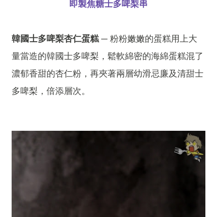
即製焦糖士多啤梨串
韓國士多啤梨杏仁蛋糕
─ 粉粉嫩嫩的蛋糕用上大
量當造的韓國士多啤梨，鬆軟綿密的海綿蛋糕混了
濃郁香甜的杏仁粉，再夾著兩層幼滑忌廉及清甜士
多啤梨，倍添層次。