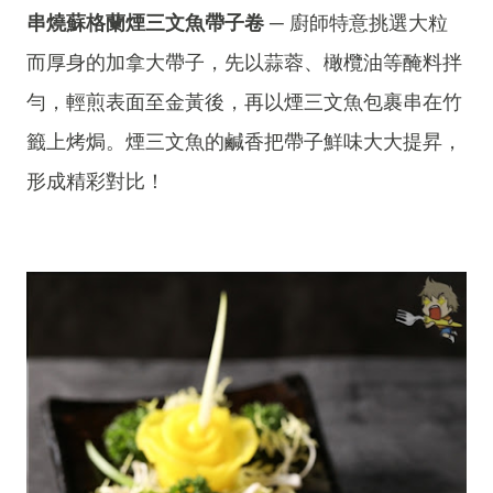
串燒蘇格蘭煙三文魚帶子卷
─ 廚師特意挑選大粒
而厚身的加拿大帶子，先以蒜蓉、橄欖油等醃料拌
勻，輕煎表面至金黃後，再以煙三文魚包裹串在竹
籤上烤焗。煙三文魚的鹹香把帶子鮮味大大提昇，
形成精彩對比！