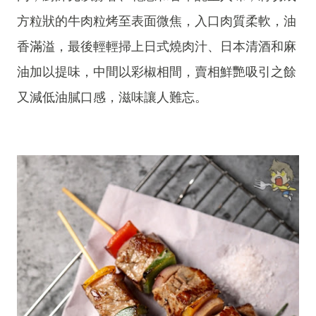
方粒狀的牛肉粒烤至表面微焦，入口肉質柔軟，油
香滿溢，最後輕輕掃上日式燒肉汁、日本清酒和麻
油加以提味，中間以彩椒相間，賣相鮮艷吸引之餘
又減低油膩口感，滋味讓人難忘。