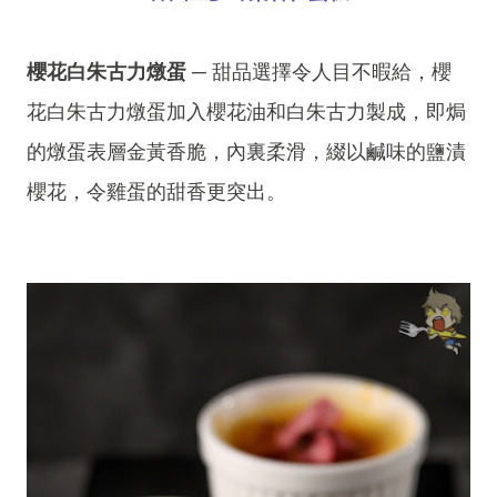
櫻花白朱古力燉蛋
─ 甜品選擇令人目不暇給，櫻
花白朱古力燉蛋加入櫻花油和白朱古力製成，即焗
的燉蛋表層金黃香脆，內裏柔滑，綴以鹹味的鹽漬
櫻花，令雞蛋的甜香更突出。