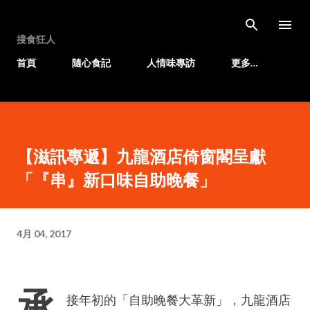
跳至主要內容
搜食狂人
首頁
隨心食記
人情味專訪
更多…
【滋訊專遞】九龍酒店倚窗閣呈獻
「『串』新口味自助晚餐」
4月 04, 2017
承
接年初的「自助晚餐大革新」，九龍酒店