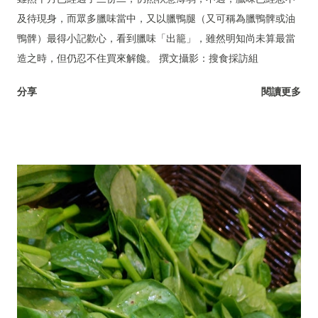
及待現身，而眾多臘味當中，又以臘鴨腿（又可稱為臘鴨髀或油
鴨髀）最得小記歡心，看到臘味「出籠」，雖然明知尚未算最當
造之時，但仍忍不住買來解饞。 撰文攝影：搜食採訪組
分享
閱讀更多