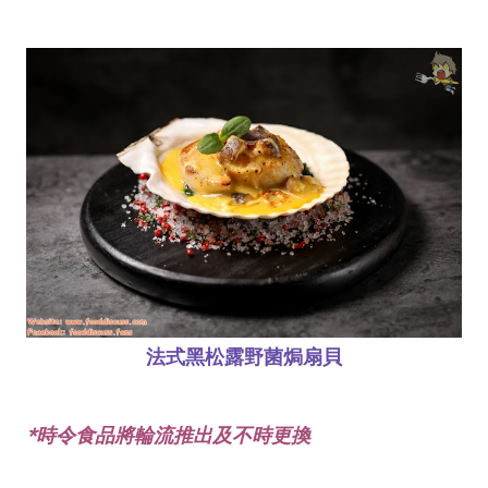
法式黑松露野菌焗扇貝
*時令食品將輪流推出及不時更換