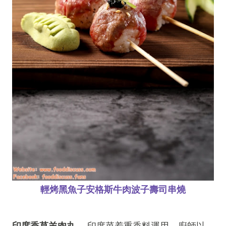
輕烤黑魚子安格斯牛肉波子壽司串燒
印度香草羊肉丸
─ 印度菜着重香料運用，廚師以