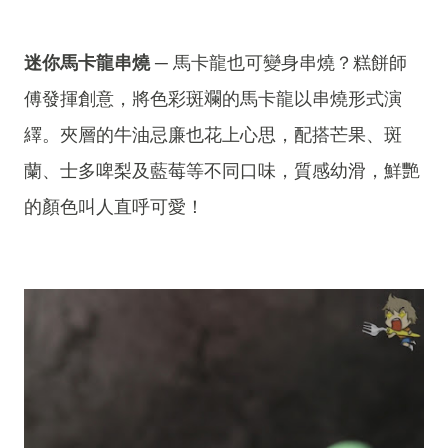
迷你馬卡龍串燒
─ 馬卡龍也可變身串燒？糕餅師
傅發揮創意，將色彩斑斕的馬卡龍以串燒形式演
繹。夾層的牛油忌廉也花上心思，配搭芒果、斑
蘭、士多啤梨及藍莓等不同口味，質感幼滑，鮮艷
的顏色叫人直呼可愛！