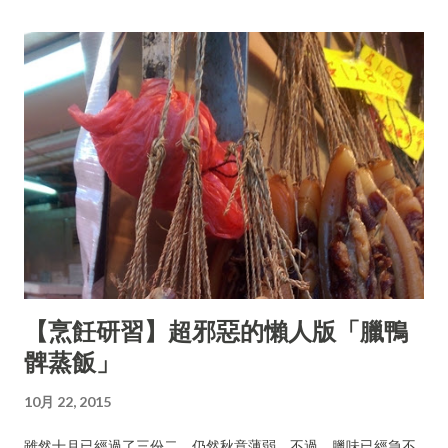
【烹飪研習】超邪惡的懶人版「臘鴨
髀蒸飯」
10月 22, 2015
雖然十月已經過了三份二，仍然秋意薄弱，不過，臘味已經急不