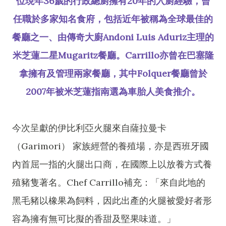
位現年36歲的行政總廚擁有20年的入廚經驗，曾
任職於多家知名食府，包括近年被稱為全球最佳的
餐廳之一、由傳奇大廚Andoni Luis Aduriz主理的
米芝蓮二星Mugaritz餐廳。Carrillo亦曾在巴塞隆
拿擁有及管理兩家餐廳，其中Folquer餐廳曾於
2007年被米芝蓮指南選為車胎人美食推介。
今次呈獻的伊比利亞火腿來自薩拉曼卡
（Garimori） 家族經營的養殖場，亦是西班牙國
內首屈一指的火腿出口商，在國際上以放養方式養
殖豬隻著名。Chef Carrillo補充：「來自此地的
黑毛豬以橡果為飼料，因此出產的火腿被愛好者形
容為擁有無可比擬的香甜及堅果味道。」