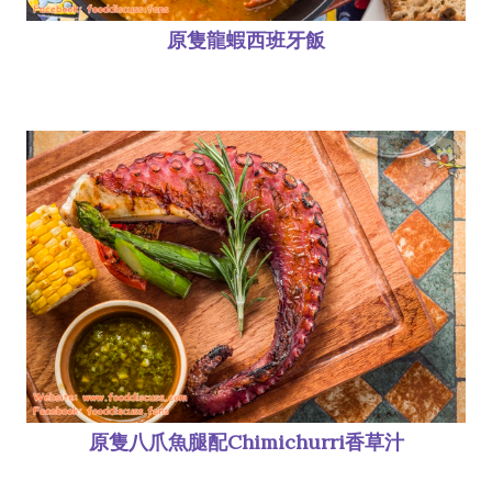
原隻龍蝦西班牙飯
原隻八爪魚腿配Chimichurri香草汁