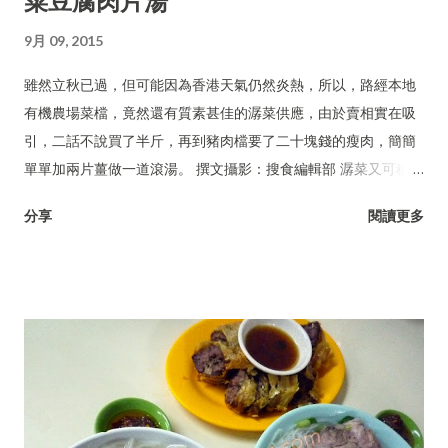
菜豆腐肉片湯
9月 09, 2015
雖然立秋已過，但可能因為香港天氣仍然炎熱，所以，路經本地
有機農場菜檔，竟然還有質素甚佳的潺菜供應，由於賣相實在吸
引，二話不說買了半斤，再到豬肉檔要了二十塊錢的瘦肉，簡簡
單單加兩片薑做一道滾湯。 撰文攝影：搜食編輯部 潺菜又可稱木
耳菜、落葵、豆腐菜、藤菜。
分享
閱讀更多