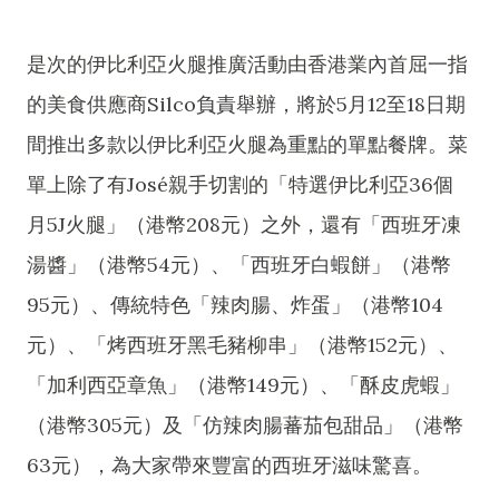
是次的伊比利亞火腿推廣活動由香港業內首屈一指
的美食供應商Silco負責舉辦，將於5月12至18日期
間推出多款以伊比利亞火腿為重點的單點餐牌。菜
單上除了有José親手切割的「特選伊比利亞36個
月5J火腿」（港幣208元）之外，還有「西班牙凍
湯醬」（港幣54元）、「西班牙白蝦餅」（港幣
95元）、傳統特色「辣肉腸、炸蛋」（港幣104
元）、「烤西班牙黑毛豬柳串」（港幣152元）、
「加利西亞章魚」（港幣149元）、「酥皮虎蝦」
（港幣305元）及「仿辣肉腸蕃茄包甜品」（港幣
63元），為大家帶來豐富的西班牙滋味驚喜。