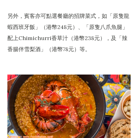
另外，賓客亦可點選餐廳的招牌菜式，如「原隻龍
蝦西班牙飯」（港幣248元）、「原隻八爪魚腿」
配上Chimichurri香草汁（港幣238元），及「辣
香腸伴雪梨酒」（港幣78元）等。