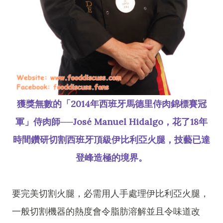
獲獎無數的「2014年西班牙馬德里侍肉錦標賽冠
軍」侍肉師──José Manuel Hidalgo，花了18年
時間鑽研切割西班牙頂級伊比利亞火腿，技藝已達
登峰造極的境界。
要完美切割火腿，必需用人手處理伊比利亞火腿，
一般切割機器的熱度會令脂肪溶解並且令味道改