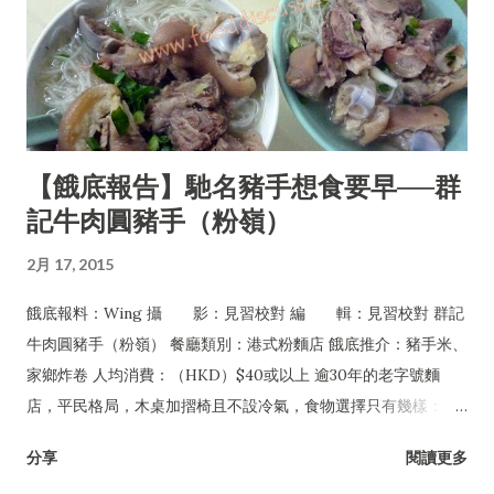
【餓底報告】馳名豬手想食要早──群
記牛肉圓豬手（粉嶺）
2月 17, 2015
餓底報料：Wing 攝 影：見習校對 編 輯：見習校對 群記
牛肉圓豬手（粉嶺） 餐廳類別：港式粉麵店 餓底推介：豬手米、
家鄉炸卷 人均消費：（HKD）$40或以上 逾30年的老字號麵
店，平民格局，木桌加摺椅且不設冷氣，食物選擇只有幾樣：豬
手、牛丸及牛腩，可配粉麵或淨食，還有油菜及每日限量供應的
分享
閱讀更多
家鄉炸卷。但無論一年四季皆經常爆場，甚至吸引許多名人紅星