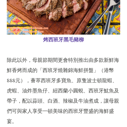
烤西班牙黑毛豬柳
除此以外，母親節期間更會特別推出由多款新鮮海
鮮香烤而成的「西班牙燒雜錦海鮮拼盤」（港幣
888元），薈萃西班牙多寶魚、原隻波士頓龍蝦、
虎蝦、油炸墨魚仔、紐西蘭小圓蜆、西班牙魷魚及
帶子，配以蒜頭、白酒、辣椒及牛油煮成，讓母親
們可與家人享受一頓美味的西班牙豐盛的海鮮盛
宴。