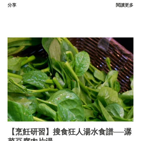
分享
閱讀更多
【烹飪研習】搜食狂人湯水食譜──潺