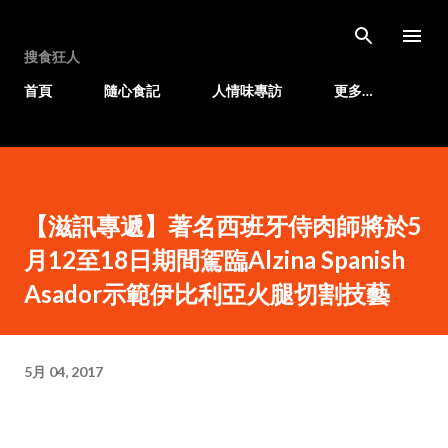
跳至主要內容
搜食狂人
首頁
隨心食記
人情味專訪
更多…
【滋訊專遞】著名西班牙侍肉師將於5
月12至18日期間駕臨Alzina Spanish
Asador示範伊比利亞火腿切割技藝
5月 04, 2017