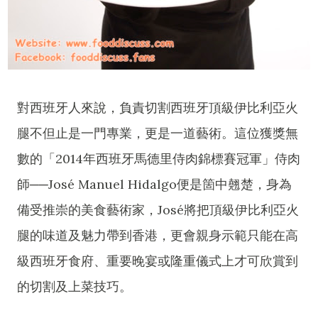
對西班牙人來說，負責切割西班牙頂級伊比利亞火
腿不但止是一門專業，更是一道藝術。這位獲獎無
數的「2014年西班牙馬德里侍肉錦標賽冠軍」侍肉
師──José Manuel Hidalgo便是箇中翹楚，身為
備受推崇的美食藝術家，José將把頂級伊比利亞火
腿的味道及魅力帶到香港，更會親身示範只能在高
級西班牙食府、重要晚宴或隆重儀式上才可欣賞到
的切割及上菜技巧。