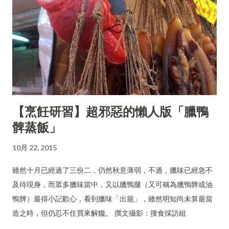
【烹飪研習】超邪惡的懶人版「臘鴨
髀蒸飯」
10月 22, 2015
雖然十月已經過了三份二，仍然秋意薄弱，不過，臘味已經急不
及待現身，而眾多臘味當中，又以臘鴨腿（又可稱為臘鴨髀或油
鴨髀）最得小記歡心，看到臘味「出籠」，雖然明知尚未算最當
造之時，但仍忍不住買來解饞。 撰文攝影：搜食採訪組