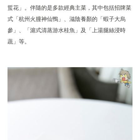
蜇花」。伴隨的是多款經典主菜，其中包括招牌菜
式「杭州火朣神仙鴨」、滋陰養顏的「蝦子大烏
參」、「滬式清蒸游水桂魚」及「上湯腿絲浸時
蔬」等。