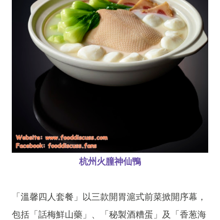
杭州火朣神仙鴨
「溫馨四人套餐」以三款開胃滬式前菜掀開序幕，
包括「話梅鮮山藥」、「秘製酒糟蛋」及「香葱海