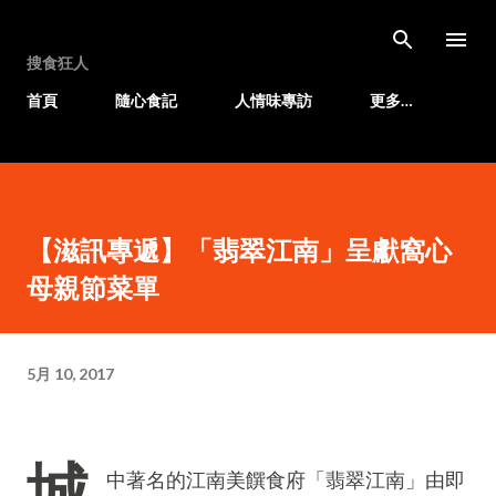
跳至主要內容
搜食狂人
首頁
隨心食記
人情味專訪
更多…
【滋訊專遞】「翡翠江南」呈獻窩心
母親節菜單
5月 10, 2017
城
中著名的江南美饌食府「翡翠江南」由即