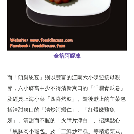
金箔阿膠凍
而「頌親恩宴」則以豐富的江南六小碟迎接母親
節，六小碟當中少不得清新爽口的「千層青瓜卷」
及經典上海小菜「四喜烤麩」。隨後獻上的主菜包
括清甜爽口的「清炒河蝦仁」、「紅煨嫩雞魚
翅」、清甜而不膩的「火朣片津白」、招牌點心
「黑豚肉小籠包」及「三鮮炒年糕」等精選菜式。