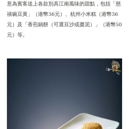
意為賓客送上各款別具江南風味的甜點，包括「慈
禧豌豆黃」（港幣36元）、杭州小米糕（港幣36
元）及「香煎鍋餅（可選豆沙或棗泥）」（港幣50
元）等。