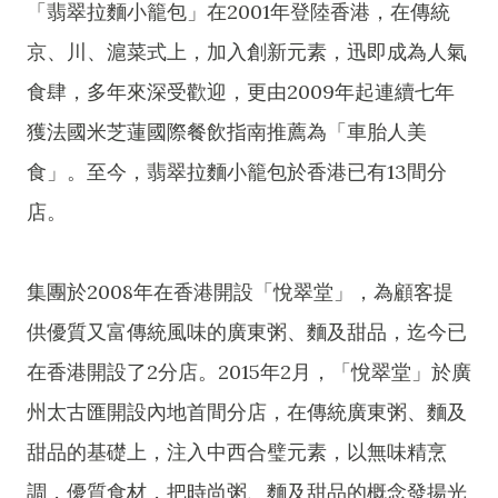
「翡翠拉麵小籠包」在2001年登陸香港，在傳統
京、川、滬菜式上，加入創新元素，迅即成為人氣
食肆，多年來深受歡迎，更由2009年起連續七年
獲法國米芝蓮國際餐飲指南推薦為「車胎人美
食」。至今，翡翠拉麵小籠包於香港已有13間分
店。
集團於2008年在香港開設「悅翠堂」，為顧客提
供優質又富傳統風味的廣東粥、麵及甜品，迄今已
在香港開設了2分店。2015年2月，「悅翠堂」於廣
州太古匯開設內地首間分店，在傳統廣東粥、麵及
甜品的基礎上，注入中西合璧元素，以無味精烹
調，優質食材，把時尚粥、麵及甜品的概念發揚光