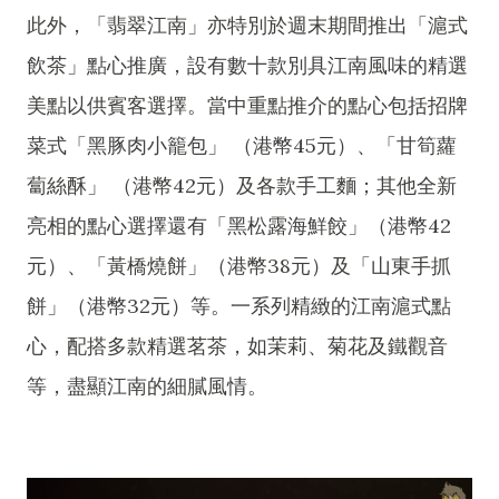
此外，「翡翠江南」亦特別於週末期間推出「滬式
飲茶」點心推廣，設有數十款別具江南風味的精選
美點以供賓客選擇。當中重點推介的點心包括招牌
菜式「黑豚肉小籠包」 （港幣45元）、「甘筍蘿
蔔絲酥」 （港幣42元）及各款手工麵；其他全新
亮相的點心選擇還有「黑松露海鮮餃」（港幣42
元）、「黃橋燒餅」（港幣38元）及「山東手抓
餅」（港幣32元）等。一系列精緻的江南滬式點
心，配搭多款精選茗茶，如茉莉、菊花及鐵觀音
等，盡顯江南的細膩風情。