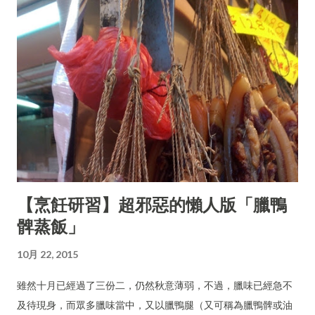
【烹飪研習】超邪惡的懶人版「臘鴨
髀蒸飯」
10月 22, 2015
雖然十月已經過了三份二，仍然秋意薄弱，不過，臘味已經急不
及待現身，而眾多臘味當中，又以臘鴨腿（又可稱為臘鴨髀或油