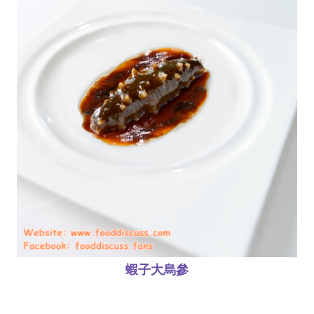
蝦子大烏參