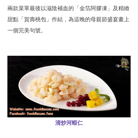
兩款菜單最後以滋陰補血的「金箔阿膠凍」及精緻
甜點「賀壽桃包」作結，為這晚的母親節盛宴畫上
一個完美句號。
清炒河蝦仁