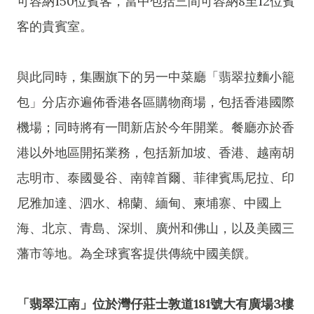
可容納150位賓客，當中包括三間可容納8至12位賓
客的貴賓室。
與此同時，集團旗下的另一中菜廳「翡翠拉麵小籠
包」分店亦遍佈香港各區購物商場，包括香港國際
機場；同時將有一間新店於今年開業。餐廳亦於香
港以外地區開拓業務，包括新加坡、香港、越南胡
志明市、泰國曼谷、南韓首爾、菲律賓馬尼拉、印
尼雅加達、泗水、棉蘭、緬甸、柬埔寨、中國上
海、北京、青島、深圳、廣州和佛山，以及美國三
藩市等地。為全球賓客提供傳統中國美饌。
「翡翠江南」位於灣仔莊士敦道181號大有廣場3樓