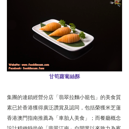
甘筍蘿蔔絲酥
集團的連鎖經營分店「翡翠拉麵小籠包」的美食質
素已於香港獲得廣泛讚賞及認同，包括榮獲米芝蓮
香港澳門指南推薦為「車胎人美食」；而餐廳概念
設計精緻時尚的「翡翠江南」自開業以來致力為賓