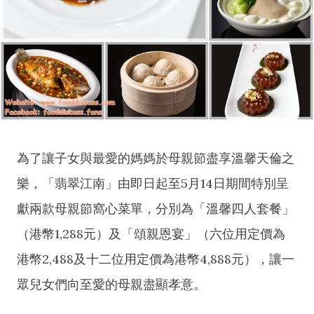
為了讓子女與最愛的媽媽於母親節盡享溫馨天倫之
樂，「翡翠江南」由即日起至5月14日期間特別呈
獻兩款母親節窩心菜單，分別為「溫馨四人套餐」
（港幣1,288元）及「頌親恩宴」（六位用定價為
港幣2,488及十二位用定價為港幣4,888元），讓一
眾兒女們向至愛的母親盡顯孝意。