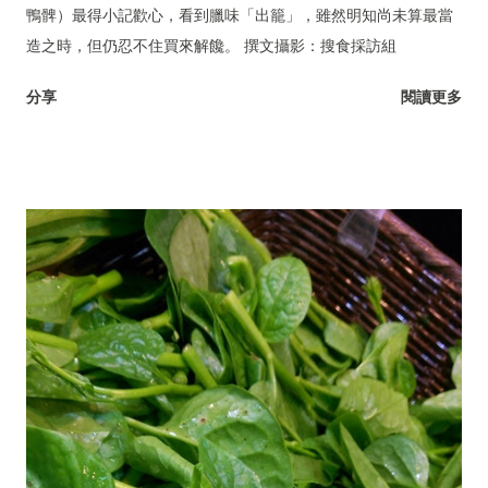
鴨髀）最得小記歡心，看到臘味「出籠」，雖然明知尚未算最當
造之時，但仍忍不住買來解饞。 撰文攝影：搜食採訪組
分享
閱讀更多