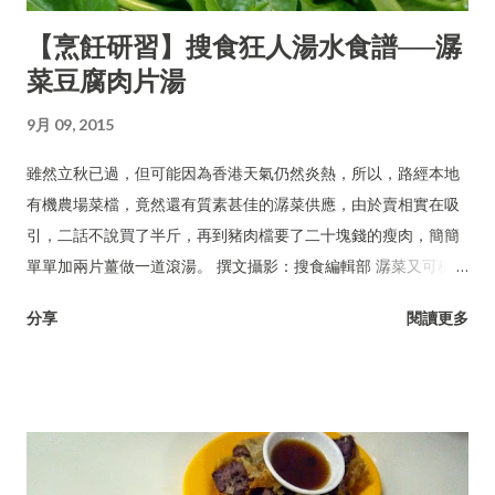
【烹飪研習】搜食狂人湯水食譜──潺
菜豆腐肉片湯
9月 09, 2015
雖然立秋已過，但可能因為香港天氣仍然炎熱，所以，路經本地
有機農場菜檔，竟然還有質素甚佳的潺菜供應，由於賣相實在吸
引，二話不說買了半斤，再到豬肉檔要了二十塊錢的瘦肉，簡簡
單單加兩片薑做一道滾湯。 撰文攝影：搜食編輯部 潺菜又可稱木
耳菜、落葵、豆腐菜、藤菜。
分享
閱讀更多