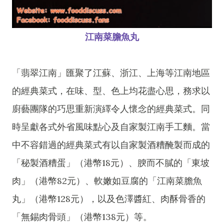
江南菜膽魚丸
「翡翠江南」匯聚了江蘇、浙江、上海等江南地區
的經典菜式，在味、型、色上均花盡心思，務求以
廚藝團隊的巧思重新演繹令人懷念的經典菜式。同
時呈獻各式外省風味點心及自家製江南手工麵。當
中不容錯過的經典菜式有以自家製酒糟醃製而成的
「秘製酒糟蛋」（港幣18元）、腴而不膩的「東坡
肉」（港幣82元）、軟嫩如豆腐的「江南菜膽魚
丸」（港幣128元），以及色澤醬紅、肉酥骨香的
「無錫肉骨頭」（港幣138元）等。