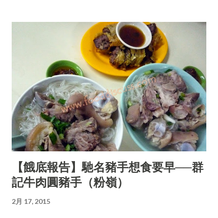
【餓底報告】馳名豬手想食要早──群
記牛肉圓豬手（粉嶺）
2月 17, 2015