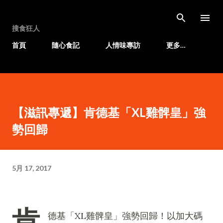
跳至主要內容
搜食狂人
首頁
隨心食記
人情味專訪
更多…
【滋訊專遞】肯德基「XL雞髀皇」強
勢回歸
5月 17, 2017
肯
德基「XL雞髀皇」強勢回歸！以加大碼