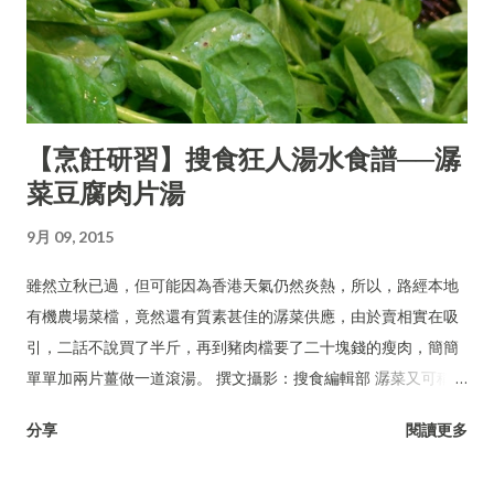
【烹飪研習】搜食狂人湯水食譜──潺
菜豆腐肉片湯
9月 09, 2015
雖然立秋已過，但可能因為香港天氣仍然炎熱，所以，路經本地
有機農場菜檔，竟然還有質素甚佳的潺菜供應，由於賣相實在吸
引，二話不說買了半斤，再到豬肉檔要了二十塊錢的瘦肉，簡簡
單單加兩片薑做一道滾湯。 撰文攝影：搜食編輯部 潺菜又可稱木
耳菜、落葵、豆腐菜、藤菜。
分享
閱讀更多