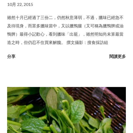
10月 22, 2015
雖然十月已經過了三份二，仍然秋意薄弱，不過，臘味已經急不
及待現身，而眾多臘味當中，又以臘鴨腿（又可稱為臘鴨髀或油
鴨髀）最得小記歡心，看到臘味「出籠」，雖然明知尚未算最當
造之時，但仍忍不住買來解饞。 撰文攝影：搜食採訪組
分享
閱讀更多