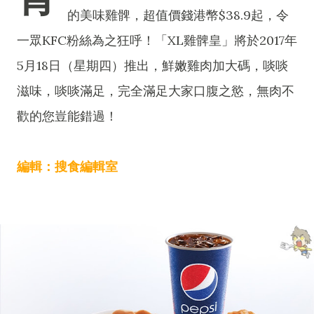
的美味雞髀，超值價錢港幣$38.9起，令
一眾KFC粉絲為之狂呼！「XL雞髀皇」將於2017年
5月18日（星期四）推出，鮮嫩雞肉加大碼，啖啖
滋味，啖啖滿足，完全滿足大家口腹之慾，無肉不
歡的您豈能錯過！
編輯：搜食編輯室