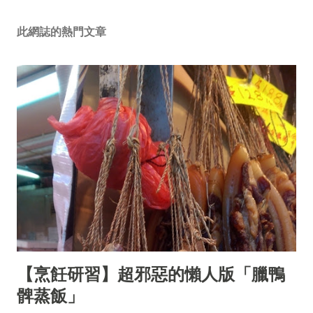
此網誌的熱門文章
【烹飪研習】超邪惡的懶人版「臘鴨
髀蒸飯」