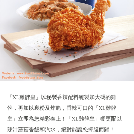
「XL雞髀皇」以秘製香辣配料醃製加大碼的雞
髀，再加以裹粉及炸脆，香辣可口的「XL雞髀
皇」立即為您精彩奉上！「XL雞髀皇」餐更配以
辣汁蘑菇香飯和汽水，絕對能讓您捧腹而歸！