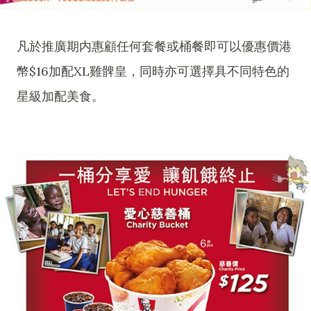
凡於推廣期内惠顧任何套餐或桶餐即可以優惠價港
幣$16加配XL雞髀皇，同時亦可選擇具不同特色的
星級加配美食。