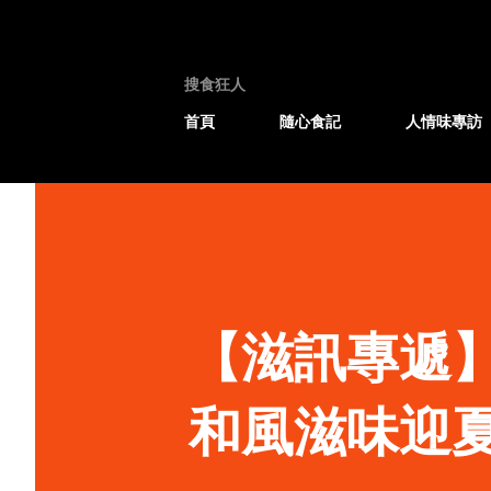
搜食狂人
首頁
隨心食記
人情味專訪
【滋訊專遞
和風滋味迎