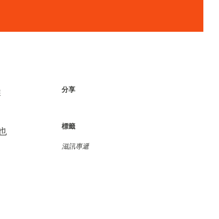
分享
推
」
標籤
也
滋訊專遞