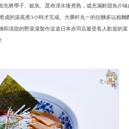
首先將帶子、魷魚、昆布浸水後煮熟，成充滿鮮甜魚介味
骨煮成的湯底煮3小時才完成。大勝軒丸一的拉麵多以粗麵
麵和清甜的野菜湯製作這道日本赤羽店最受客人歡迎的菜
！