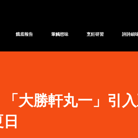
跳至主要內容
餓底報告
筆觸想味
烹飪研習
詩詩細
】「大勝軒丸一」引入
夏日