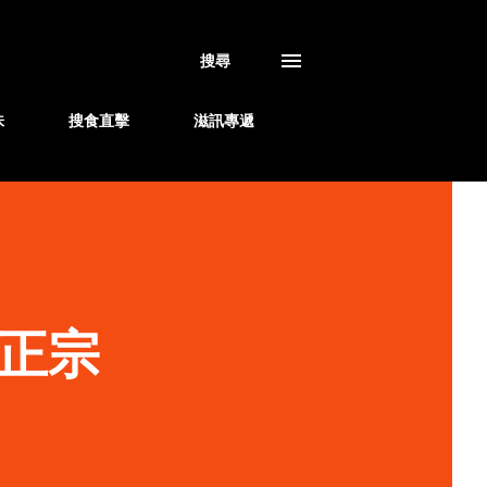
搜尋
味
搜食直擊
滋訊專遞
正宗