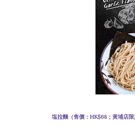
塩拉麵（售價：HK$68；黃埔店