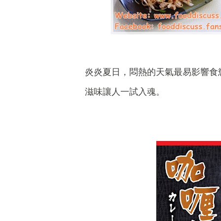
炎炎夏日，悶熱的天氣最易影響食
滋味讓人一試入魂。