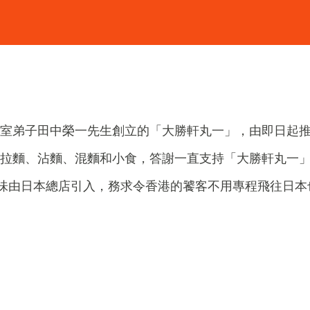
室弟子田中榮一先生創立的「大勝軒丸一」，由即日起
拉麵、沾麵、混麵和小食，答謝一直支持「大勝軒丸一
味由日本總店引入，務求令香港的饕客不用專程飛往日本