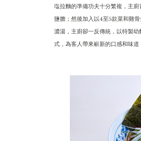
塩拉麵的準備功夫十分繁複，主廚
鹽膽；然後加入以4至5款菜和雞
濃湯，主廚卻一反傳統，以特製幼
式，為客人帶來嶄新的口感和味道