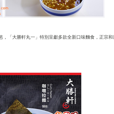
慾，「大勝軒丸一」特別呈獻多款全新口味麵食，正宗和