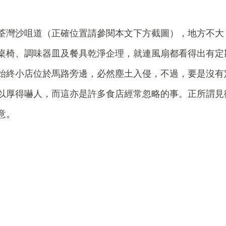
荃灣沙咀道（正確位置請參閱本文下方截圖），地方不大
桌椅、調味器皿及餐具乾淨企理，就連風扇都看得出有定
始終小店位於馬路旁邊，必然塵土入侵，不過，要是沒有
以厚得嚇人，而這亦是許多食店經常忽略的事。正所謂見
意。