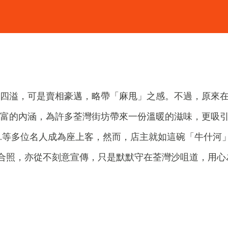
四溢，可是賣相豪邁，略帶「麻甩」之感。不過，原來
富的內涵，為許多荃灣街坊帶來一份溫暖的滋味，更吸
…等多位名人成為座上客，然而，店主就如這碗「牛什河
合照，亦從不刻意宣傳，只是默默守在荃灣沙咀道，用心