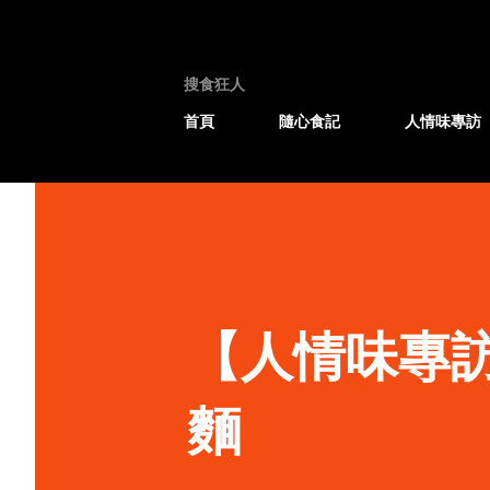
搜食狂人
首頁
隨心食記
人情味專訪
【人情味專
麵