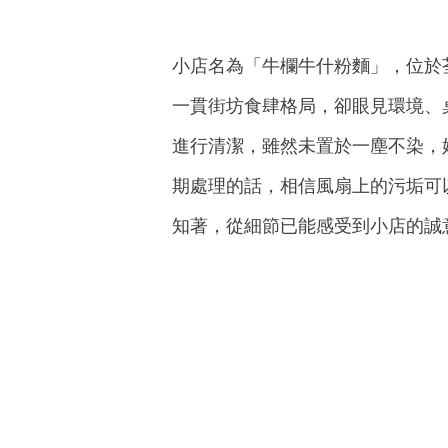
小店名為「牛欄牛什粉麵」，位於
一貫街坊食肆格局，卻眼見環境、
進行清潔，雖然未置於一塵不染，
期處理的話，相信風扇上的污垢可
知著，從細節已能感受到小店的誠