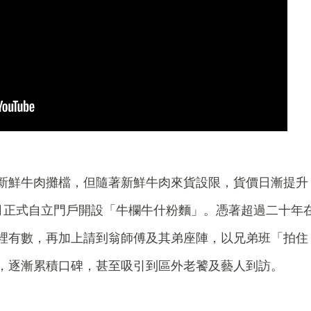
新鮮牛肉攤檔，但隨著新鮮牛肉來貨設限，貨價日漸提升
7月正式自立門戶開設「牛欄牛什粉麵」。憑著超過二十年
裡有數，再加上請到翁師傅及其弟座陣，以兄弟班「拍住
，逐漸累積口碑，甚至吸引到區外老饕及藝人到訪。