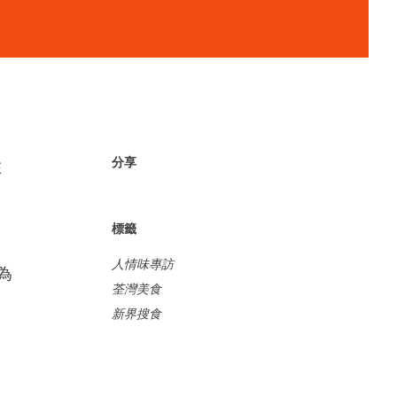
分享
在
引
標籤
」
人情味專訪
為
荃灣美食
新界搜食