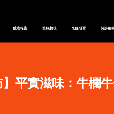
跳至主要內容
餓底報告
筆觸想味
烹飪研習
詩詩細
訪】平實滋味：牛欄牛