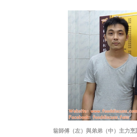
翁師傅（左）與弟弟（中）主力烹