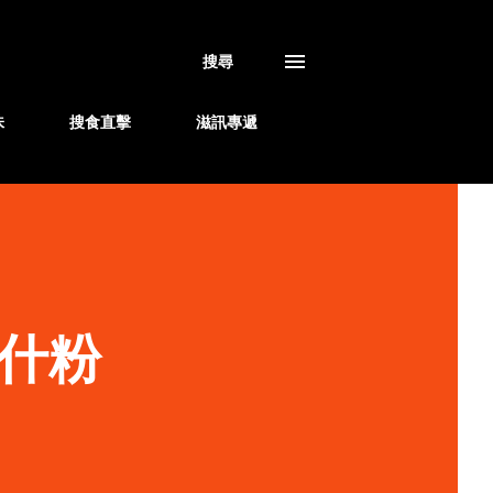
搜尋
味
搜食直擊
滋訊專遞
什粉