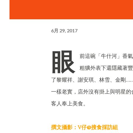
6月 29, 2017
眼
前這碗「牛什河」香氣
粗獷外表下還隱藏著豐
了黎耀祥、謝安琪、林雪、金剛…
一樣老實，店外沒有掛上與明星的
客人奉上美食。
撰文攝影：V仔@搜食採訪組