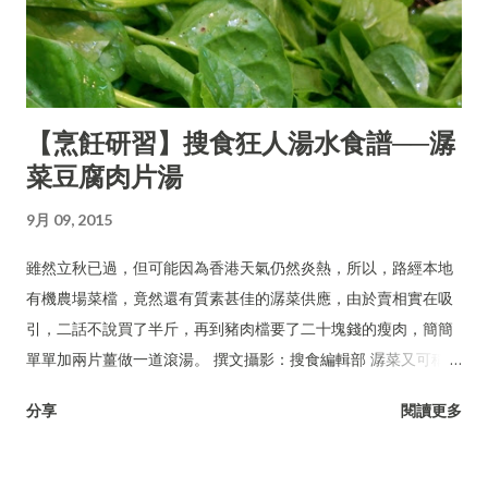
【烹飪研習】搜食狂人湯水食譜──潺
菜豆腐肉片湯
9月 09, 2015
雖然立秋已過，但可能因為香港天氣仍然炎熱，所以，路經本地
有機農場菜檔，竟然還有質素甚佳的潺菜供應，由於賣相實在吸
引，二話不說買了半斤，再到豬肉檔要了二十塊錢的瘦肉，簡簡
單單加兩片薑做一道滾湯。 撰文攝影：搜食編輯部 潺菜又可稱木
耳菜、落葵、豆腐菜、藤菜。
分享
閱讀更多