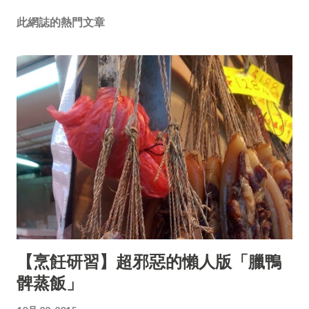
此網誌的熱門文章
【烹飪研習】超邪惡的懶人版「臘鴨
髀蒸飯」