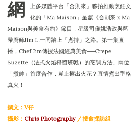
網
上多媒體平台「合則來」夥拍推動烹飪文
化的「Ma Maison」呈獻《合則來 x Ma
Maison與美食有約》節目，星級司儀姚浩政與藍
帶廚師Jim L.一同踏上「煮持」之路。第一集直
播，Chef Jim傳授法國經典美食──Crepe
Suzette（法式火焰橙醬班戟）的烹調方法。兩位
「煮帥」首度合作，豈止擦出火花？直情煮出型格
真火！
撰文：V仔
攝影：
Chris Photography
/ 搜食採訪組