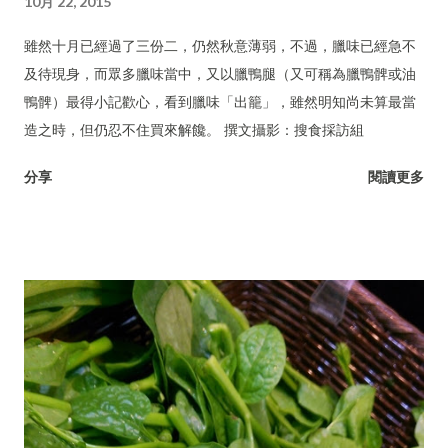
10月 22, 2015
雖然十月已經過了三份二，仍然秋意薄弱，不過，臘味已經急不
及待現身，而眾多臘味當中，又以臘鴨腿（又可稱為臘鴨髀或油
鴨髀）最得小記歡心，看到臘味「出籠」，雖然明知尚未算最當
造之時，但仍忍不住買來解饞。 撰文攝影：搜食採訪組
分享
閱讀更多