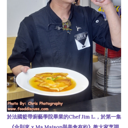
於法國籃帶廚藝學院畢業的Chef Jim L.，於第一集
《合則來 x Ma Maison與美食有約》教大家烹調