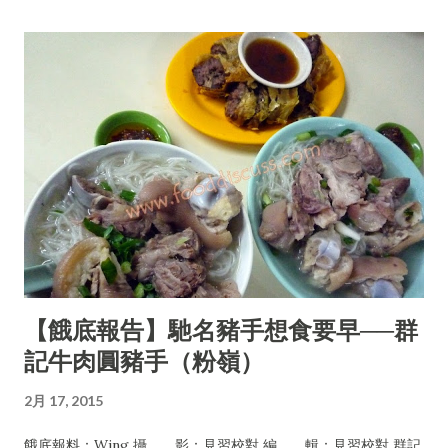
【餓底報告】馳名豬手想食要早──群
記牛肉圓豬手（粉嶺）
2月 17, 2015
餓底報料：Wing 攝 影：見習校對 編 輯：見習校對 群記