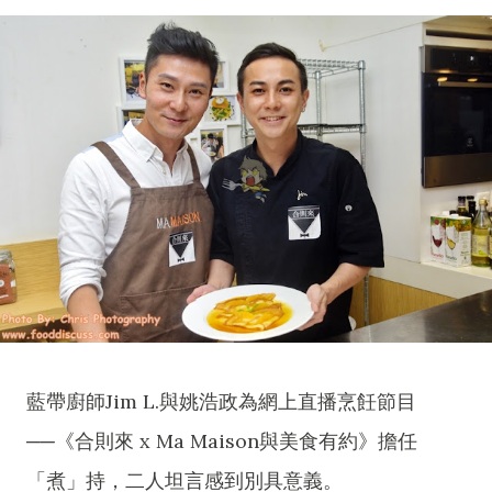
藍帶廚師Jim L.與姚浩政為網上直播烹飪節目
──《合則來 x Ma Maison與美食有約》擔任
「煮」持，二人坦言感到別具意義。