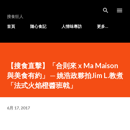
跳至主要內容
搜食狂人
首頁
隨心食記
人情味專訪
更多…
【搜食直擊】「合則來 x Ma Maison
與美食有約」 ─ 姚浩政夥拍Jim L.教煮
「法式火焰橙醬班戟」
6月 17, 2017