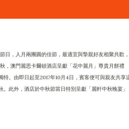
節日，人月兩團圓的佳節，最適宜與摯親好友相聚共歡
秋，澳門麗思卡爾頓酒店呈獻「花中麗月」尊貴月餅禮
特。由即日起至2017年10月4日，賓客便可與親友共享
秋。此外，酒店於中秋節當日特別呈獻「麗軒中秋晚宴」