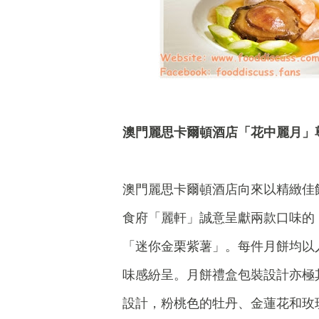
澳門麗思卡爾頓酒店「花中麗月」
澳門麗思卡爾頓酒店向來以精緻佳
食府「麗軒」誠意呈獻兩款口味的
「迷你金栗紫薯」。每件月餅均以
味感紛呈。月餅禮盒包裝設計亦極
設計，粉桃色的牡丹、金蓮花和玫