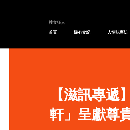
搜食狂人
首頁
隨心食記
人情味專訪
【滋訊專遞
軒」呈獻尊