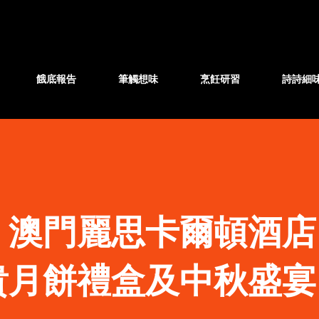
跳至主要內容
餓底報告
筆觸想味
烹飪研習
詩詩細
】澳門麗思卡爾頓酒店
貴月餅禮盒及中秋盛宴