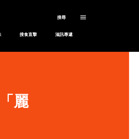
搜尋
味
搜食直擊
滋訊專遞
「麗