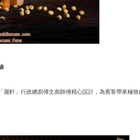
驗
「麗軒」行政總廚傅文彪師傅精心設計，為賓客帶來極致