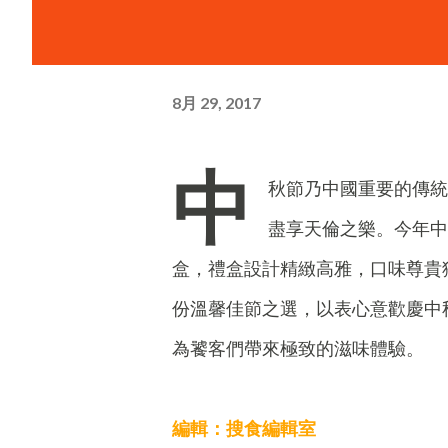
8月 29, 2017
中
秋節乃中國重要的傳統
盡享天倫之樂。今年中
盒，禮盒設計精緻高雅，口味尊貴獨
份溫馨佳節之選，以表心意歡慶中
為饕客們帶來極致的滋味體驗。
編輯：搜食編輯室