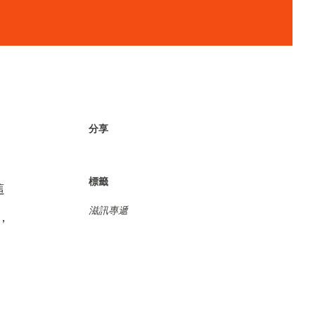
分享
，
標籤
這
滋訊專遞
，