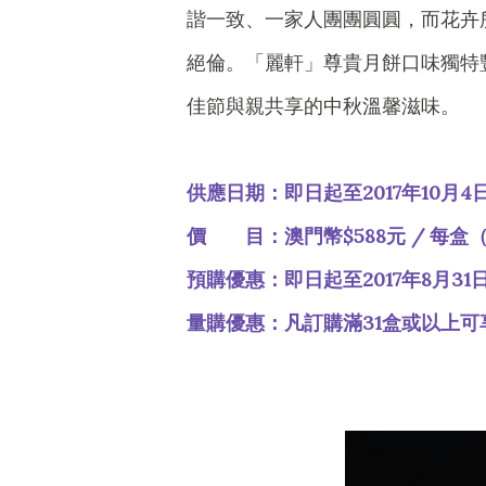
諧一致、一家人團團圓圓，而花卉
絕倫。「麗軒」尊貴月餅口味獨特
佳節與親共享的中秋溫馨滋味。
供應日期：即日起至2017年10月4
價 目：澳門幣$588元 / 每盒（
預購優惠：即日起至2017年8月31
量購優惠：凡訂購滿31盒或以上可