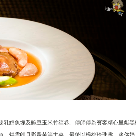
辣乳鱈魚塊及豌豆玉米竹笙卷。傅師傅為賓客精心呈獻黑
魚、烘雲朗月影翠苗等主菜，最後以楊桃珍珠露、迷你奶