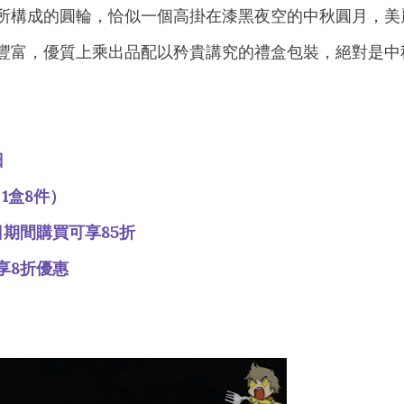
所構成的圓輪，恰似一個高掛在漆黑夜空的中秋圓月，美
豐富，優質上乘出品配以矜貴講究的禮盒包裝，絕對是中
日
1盒8件）
日期間購買可享85折
享8折優惠