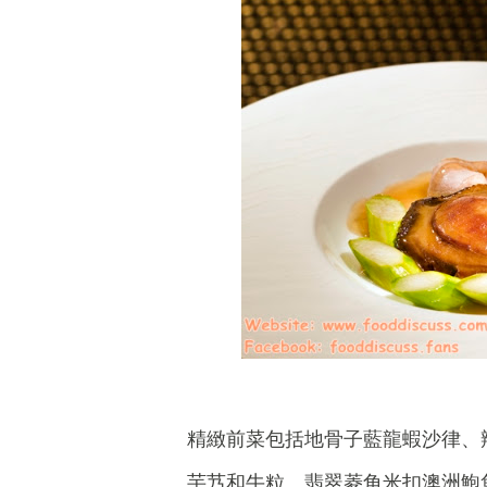
精緻前菜包括地骨子藍龍蝦沙律、
芋艿和牛粒、翡翠菱角米扣澳洲鮑