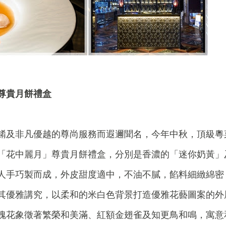
尊貴月餅禮盒
餚及非凡優越的尊尚服務而遐邇聞名，今年中秋，頂級粵
「花中麗月」尊貴月餅禮盒，分別是香濃的「迷你奶黃」
人手巧製而成，外皮甜度適中，不油不膩，餡料細緻綿密
其優雅講究，以柔和的米白色背景打造優雅花藝圖案的外
瑰花象徵著繁榮和美滿、紅額金翅雀及知更鳥和鳴，寓意