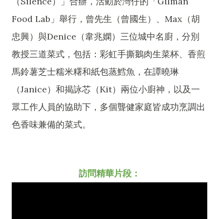
（Silence）」合辦，活動於灣仔的「Gilman
Food Lab」舉行，曾先生（曾國生）、Max（胡
忠興）與Denice（韋兆嫻）三位城中名廚，分別
教授三道菜式，包括：彩虹手撕鵝肉生菜杯、香煎
馬鈴薯芝士糯米糬和紙包蒸鱈魚，在譚曉琳
（Janice）和揭詠芯（Kit）兩位小廚神，以及一
眾工作人員的協助下，多個聾健家庭皆成功烹調出
色香味兼備的菜式。
訪問精華片段：