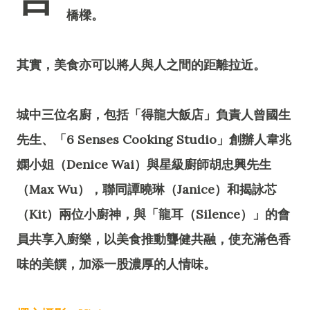
橋樑。
其實，美食亦可以將人與人之間的距離拉近。
城中三位名廚，包括「得龍大飯店」負責人曾國生
先生、「6 Senses Cooking Studio」創辦人韋兆
嫻小姐（Denice Wai）與星級廚師胡忠興先生
（Max Wu），聯同譚曉琳（Janice）和揭詠芯
（Kit）兩位小廚神，與「龍耳（Silence）」的會
員共享入廚樂，以美食推動聾健共融，使充滿色香
味的美饌，加添一股濃厚的人情味。