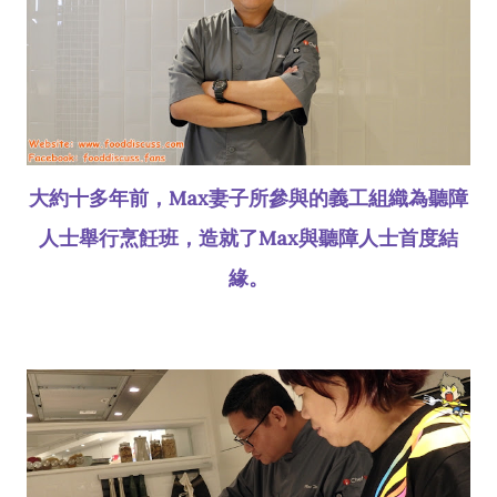
大約十多年前，Max妻子所參與的義工組織為聽障
人士舉行烹飪班，造就了Max與聽障人士首度結
緣。