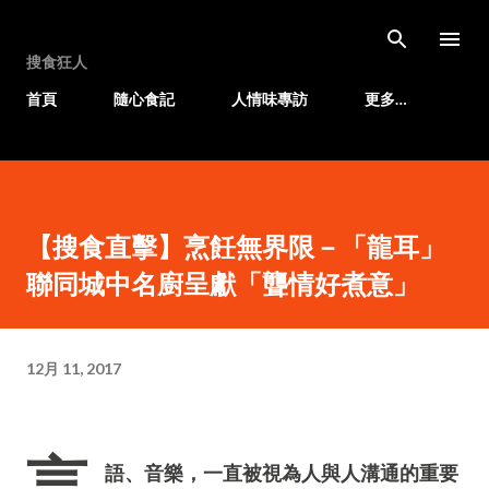
跳至主要內容
搜食狂人
首頁
隨心食記
人情味專訪
更多…
【搜食直擊】烹飪無界限－「龍耳」
聯同城中名廚呈獻「聾情好煮意」
12月 11, 2017
言
語、音樂，一直被視為人與人溝通的重要